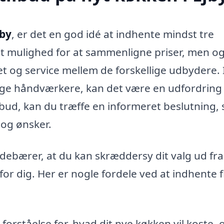
jby
, er det en god idé at indhente mindst tre
blot mulighed for at sammenligne priser, men o
tet og service mellem de forskellige udbydere. 
ige håndværkere, kan det være en udfordring
lbud, kan du træffe en informeret beslutning, 
 og ønsker.
indebærer, at du kan skræddersy dit valg ud fr
or dig. Her er nogle fordele ved at indhente f
forståelse for, hvad dit nye køkken vil koste, 