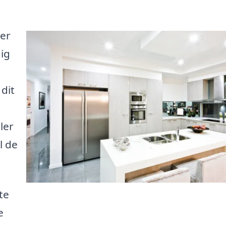
 er
dig
 dit
ler
l de
te
e