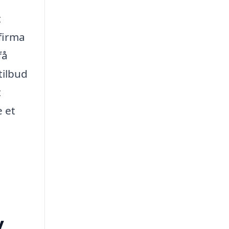
t
firma
få
tilbud
t
 et
y