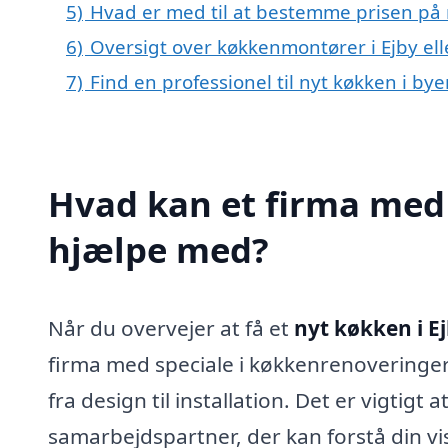
5)
Hvad er med til at bestemme prisen på n
6)
Oversigt over køkkenmontører i Ejby el
7)
Find en professionel til nyt køkken i by
Hvad kan et firma med s
hjælpe med?
Når du overvejer at få et
nyt køkken i E
firma med speciale i køkkenrenoveringer
fra design til installation. Det er vigtigt 
samarbejdspartner, der kan forstå din vi