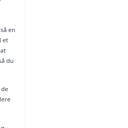
gså en
I et
 at
så du
a de
lere
og