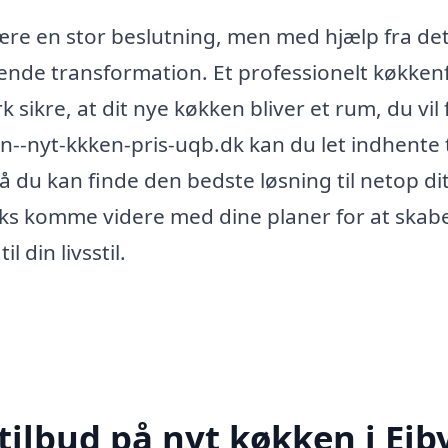
re en stor beslutning, men med hjælp fra de
dende transformation. Et professionelt køkken
sikre, at dit nye køkken bliver et rum, du vil 
--nyt-kkken-pris-uqb.dk kan du let indhente 
 så du kan finde den bedste løsning til netop di
aks komme videre med dine planer for at skabe
 din livsstil.
tilbud på nyt køkken i Ejb