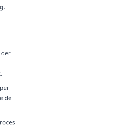
g.
n
 der
.
yper
ge de
proces