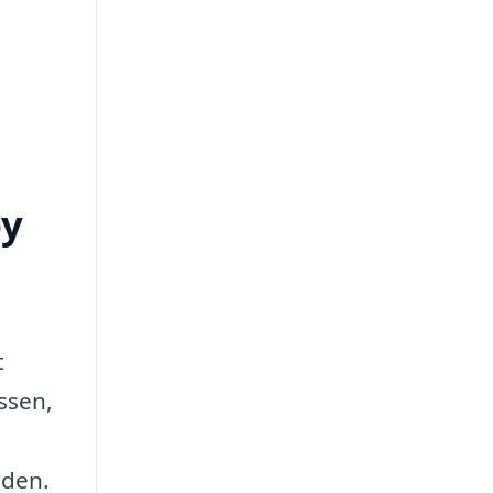
by
t
ssen,
 den.