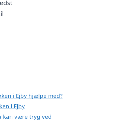
bedst
il
kken i Ejby hjælpe med?
ken i Ejby
du kan være tryg ved