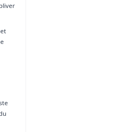
bliver
 et
je
ste
 du