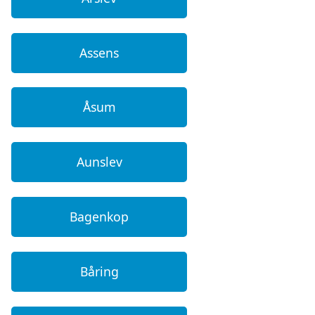
Assens
Åsum
Aunslev
Bagenkop
Båring