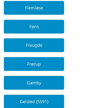
Flemløse
Føns
Fraugde
Frørup
Gamby
Gelsted (5591)