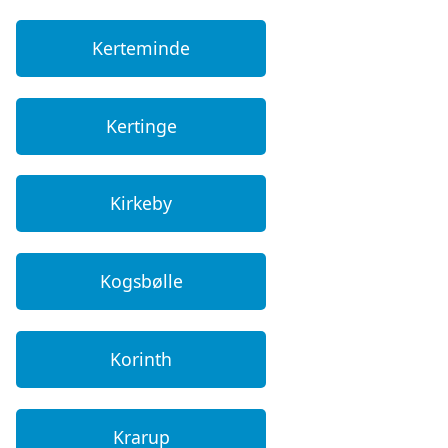
Kerteminde
Kertinge
Kirkeby
Kogsbølle
Korinth
Krarup