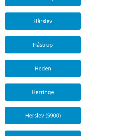
Hårslev
Håstrup
Heden
Herringe
Herslev (5900)