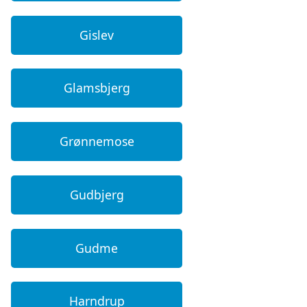
Gislev
Glamsbjerg
Grønnemose
Gudbjerg
Gudme
Harndrup