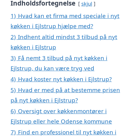
Indholdsfortegnelse
skjul
1)
Hvad kan et firma med speciale i nyt
køkken i Ejlstrup hjælpe med?
2)
Indhent altid mindst 3 tilbud på nyt
køkken i Ejlstrup
3)
Få nemt 3 tilbud på nyt køkken i
Ejlstrup, du kan være tryg ved
4)
Hvad koster nyt køkken i Ejlstrup?
5)
Hvad er med på at bestemme prisen
på nyt køkken i Ejlstrup?
6)
Oversigt over køkkenmontører i
Ejlstrup eller hele Odense kommune
7)
Find en professionel til nyt køkken i