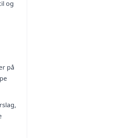
il og
er på
lpe
rslag,
e