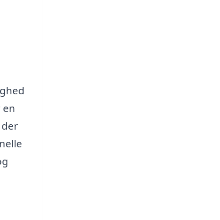
lighed
r en
 der
nelle
og