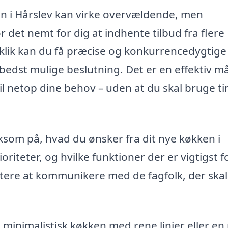
kken i Hårslev kan virke overvældende, men
 det nemt for dig at indhente tilbud fra flere
 klik kan du få præcise og konkurrencedygtige
 bedst mulige beslutning. Det er en effektiv m
til netop dine behov – uden at du skal bruge t
som på, hvad du ønsker fra dit nye køkken i
ioriteter, og hvilke funktioner der er vigtigst f
ttere at kommunikere med de fagfolk, der skal
nimalistisk køkken med rene linjer eller en