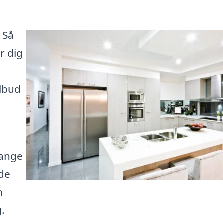
 Så
r dig
ilbud
mange
ide
n
g.