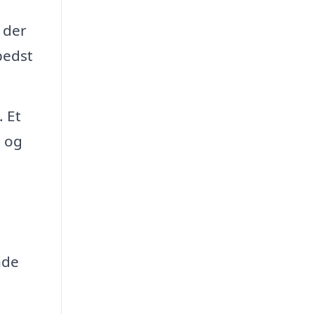
 der
bedst
. Et
e og
nde