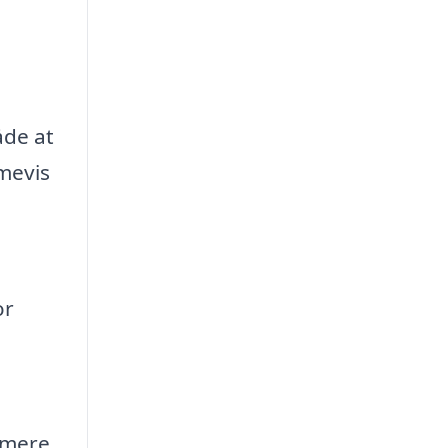
åde at
imevis
or
 mere