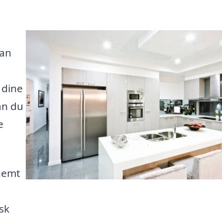
kan
 dine
an du
e
 nemt
sk