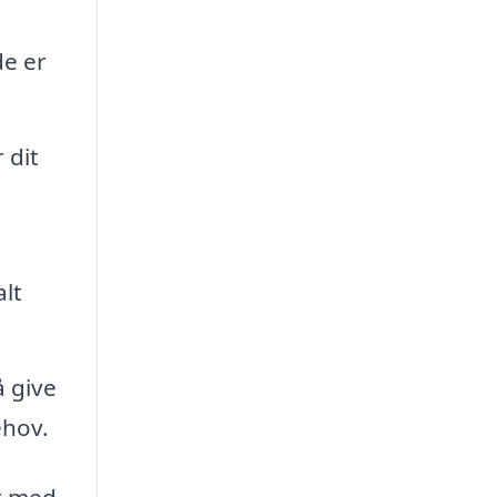
de er
 dit
alt
å give
ehov.