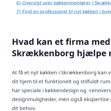
6)
Oversigt over køkkenmontører i Skræk
7)
Find en professionel til nyt køkken i b
Hvad kan et firma med 
Skrækkenborg hjælpe
At få et nyt køkken i Skrækkenborg kan 
dit hjem til et funktionelt og stilfuldt 
har speciale i køkkendesign og -renoverin
designmuligheder, men også ekspertise og
dit behov.