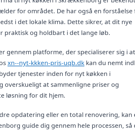
firma til nyt køkken i Skrækkenborg er beken
ælder for området. De har også en forståelse 
st i det lokale klima. Dette sikrer, at dit nye
 praktisk og holdbart i det lange løb.
er gennem platforme, der specialiserer sig i a
Hos
xn--nyt-kkken-pris-uqb.dk
kan du nemt ind
ilbyder tjenester inden for nyt køkken i
 overskueligt at sammenligne priser og
e løsning for dit hjem.
re opdatering eller en total renovering, kan 
kenborg guide dig gennem hele processen, så 