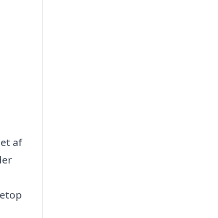
et af
der
netop