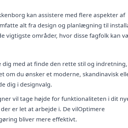
kkenborg kan assistere med flere aspekter af
tte alt fra design og planlægning til install
e vigtigste områder, hvor disse fagfolk kan væ
dig med at finde den rette stil og indretning,
set om du ønsker et moderne, skandinavisk ell
e dig i designvalg.
er vil tage højde for funktionaliteten i dit ny
 der er let at arbejde i. De vilOptimere
øring bliver mere effektivt.