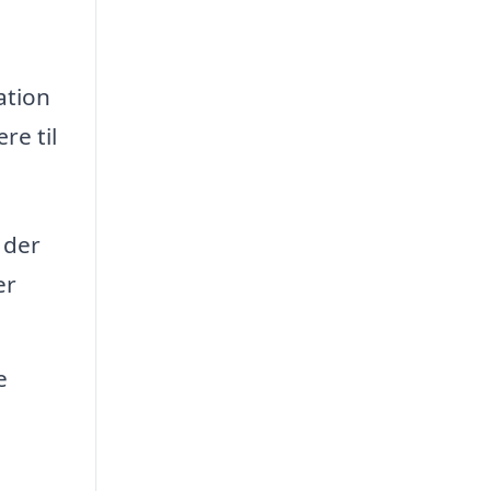
ation
re til
 der
er
e