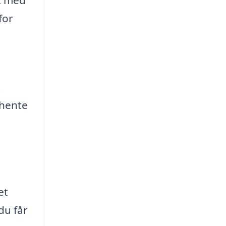
dt med
for
t
hente
et
du får