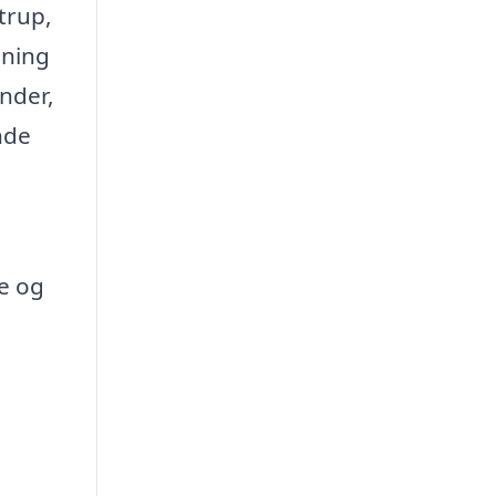
trup,
sning
under,
nde
ce og