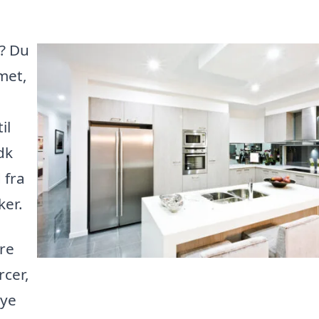
? Du
met,
il
dk
 fra
ker.
re
rcer,
nye