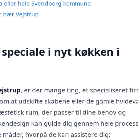
up eller hele Svendborg kommune
er nær Vejstrup
speciale i nyt køkken i
ejstrup
, er der mange ting, et specialiseret fi
 om at udskifte skabene eller de gamle hvideva
stetisk rum, der passer til dine behov og
kkendesign kan guide dig gennem hele proces
gle måder, hvorpå de kan assistere dig: