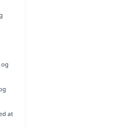
g
 og
 og
ed at