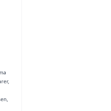
rma
rer,
sen,