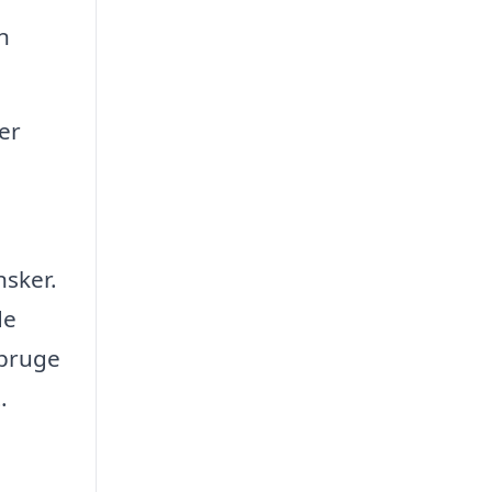
n
er
nsker.
de
 bruge
.
n