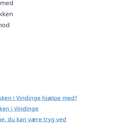
g med
økken
 mod
økken i Vindinge hjælpe med?
kken i Vindinge
ge, du kan være tryg ved