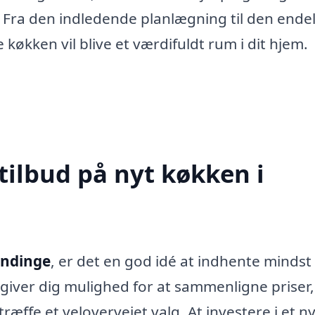
Fra den indledende planlægning til den ende
nye køkken vil blive et værdifuldt rum i dit hjem.
tilbud på nyt køkken i
indinge
, er det en god idé at indhente mindst
e giver dig mulighed for at sammenligne priser,
æffe et velovervejet valg. At investere i et ny