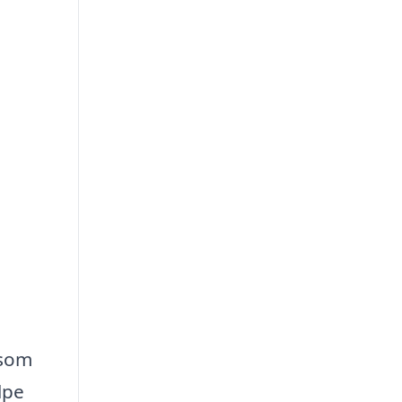
 som
lpe