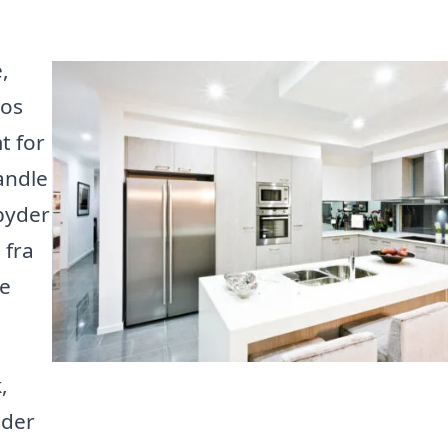
,
Hos
t for
vandle
lbyder
 fra
te
,
 der