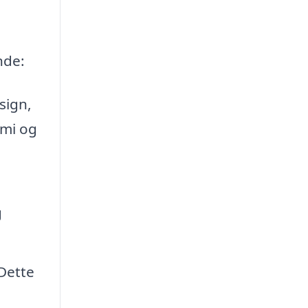
nde:
sign,
omi og
g
 Dette