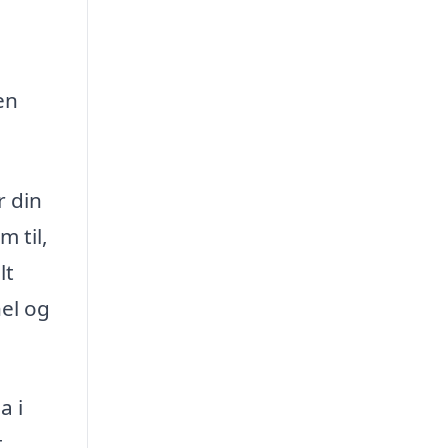
en
r din
m til,
lt
nel og
a i
t