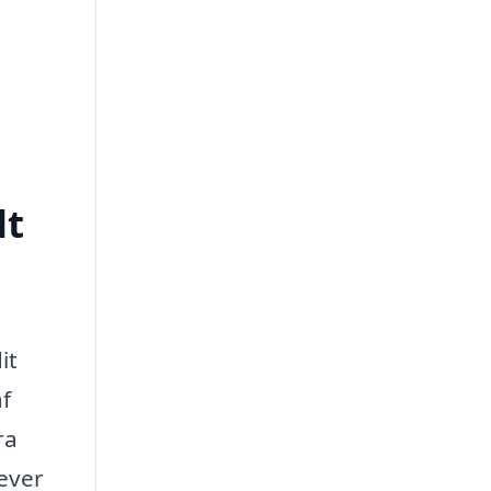
dt
it
af
ra
lever