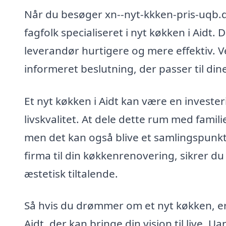
Når du besøger xn--nyt-kkken-pris-uqb.dk
fagfolk specialiseret i nyt køkken i Aidt
leverandør hurtigere og mere effektiv. V
informeret beslutning, der passer til di
Et nyt køkken i Aidt kan være en investe
livskvalitet. At dele dette rum med famili
men det kan også blive et samlingspunkt
firma til din køkkenrenovering, sikrer du
æstetisk tiltalende.
Så hvis du drømmer om et nyt køkken, er 
Aidt, der kan bringe din vision til live. U