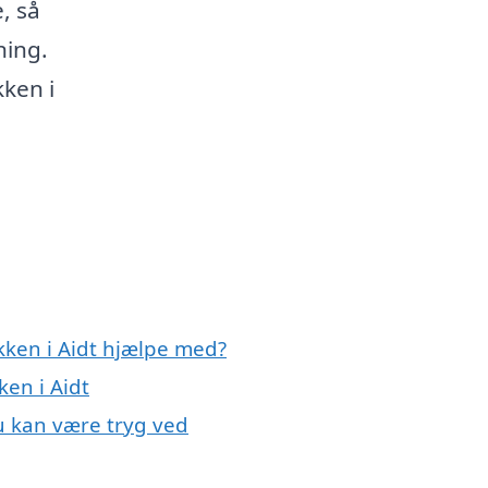
, så
ning.
ken i
kken i Aidt hjælpe med?
ken i Aidt
du kan være tryg ved