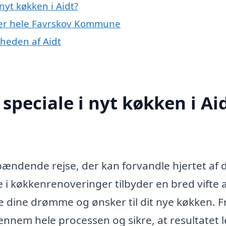
yt køkken i Aidt?
ller hele Favrskov Kommune
rheden af Aidt
speciale i nyt køkken i Ai
spændende rejse, der kan forvandle hjertet af d
 i køkkenrenoveringer tilbyder en bred vifte 
re dine drømme og ønsker til dit nye køkken. F
 gennem hele processen og sikre, at resultatet 