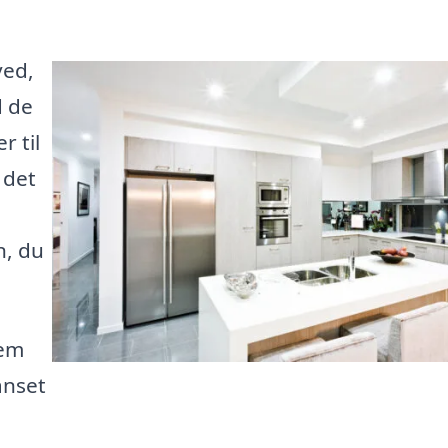
ved,
d de
r til
 det
n, du
nem
anset