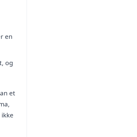
er en
t, og
kan et
rma,
 ikke