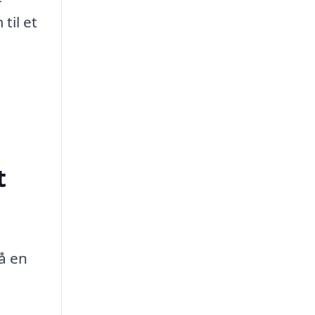
til et
t
få en