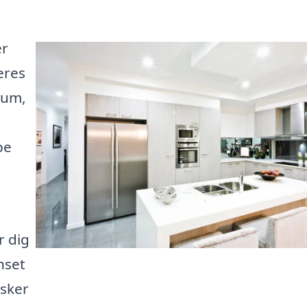
er
eres
rum,
be
r dig
anset
nsker