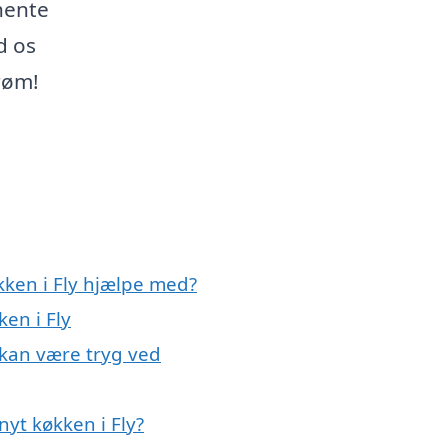
dhente
d os
røm!
kken i Fly hjælpe med?
ken i Fly
 kan være tryg ved
yt køkken i Fly?