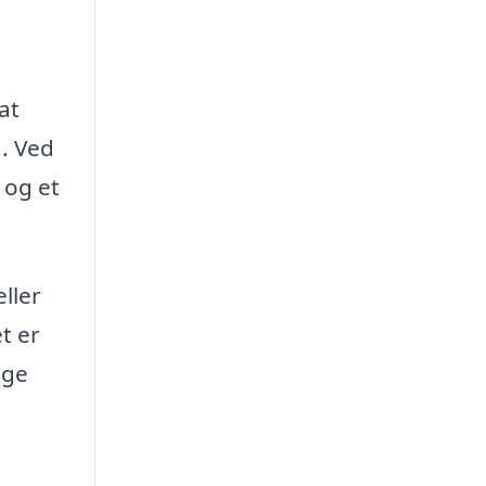
at
g. Ved
 og et
ller
t er
age