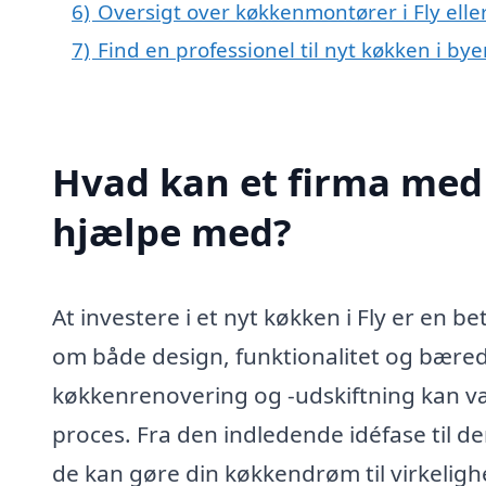
6)
Oversigt over køkkenmontører i Fly ell
7)
Find en professionel til nyt køkken i bye
Hvad kan et firma med s
hjælpe med?
At investere i et nyt køkken i Fly er en 
om både design, funktionalitet og bæredy
køkkenrenovering og -udskiftning kan 
proces. Fra den indledende idéfase til d
de kan gøre din køkkendrøm til virkeligh