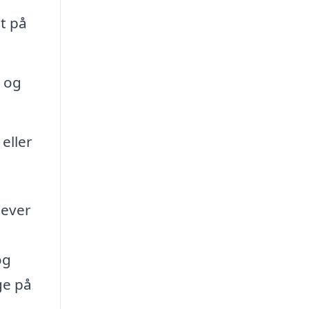
t på
t og
eller
lever
og
ge på