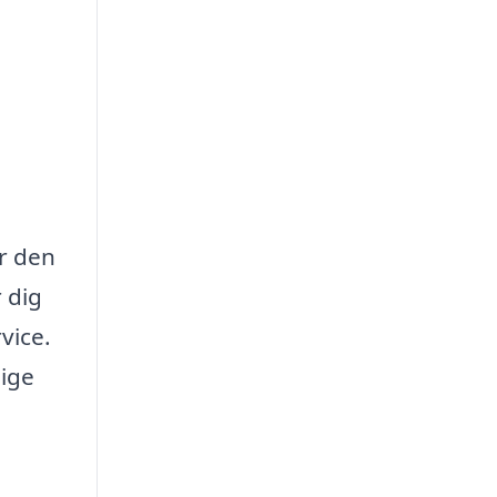
år den
r dig
vice.
lige