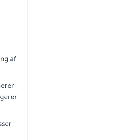
ing af
nerer
ngerer
sser