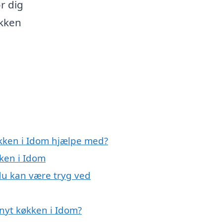
ør dig
økken
økken i Idom hjælpe med?
kken i Idom
du kan være tryg ved
nyt køkken i Idom?