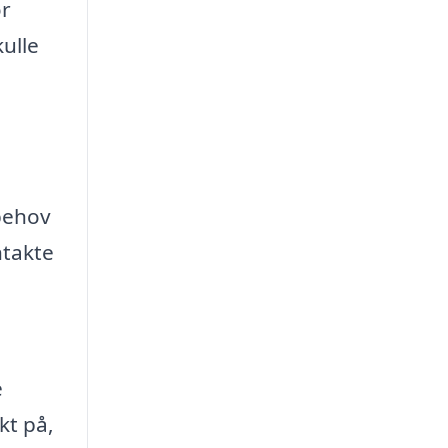
or
kulle
 behov
ntakte
e
kt på,