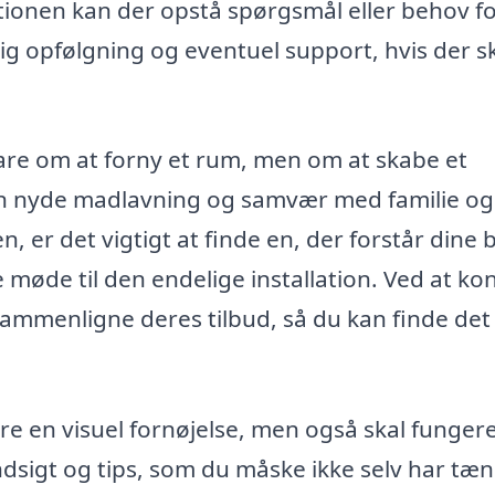
ationen kan der opstå spørgsmål eller behov f
 dig opfølgning og eventuel support, hvis der s
bare om at forny et rum, men om at skabe et
kan nyde madlavning og samvær med familie og
n, er det vigtigt at finde en, der forstår dine
e møde til den endelige installation. Ved at ko
sammenligne deres tilbud, så du kan finde det
ære en visuel fornøjelse, men også skal funger
 indsigt og tips, som du måske ikke selv har tæn