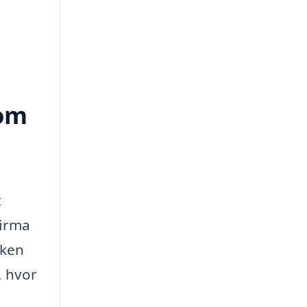
dom
t
firma
kken
, hvor