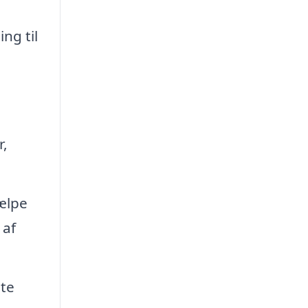
ng til
r,
jælpe
 af
ste