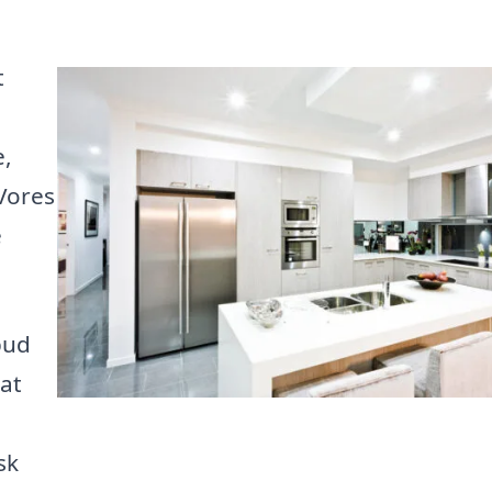
t
e,
 Vores
e
bud
 at
u
sk