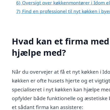
6)
Oversigt over køkkenmontører i Idom e
7)
Find en professionel til nyt køkken i by
Hvad kan et firma med 
hjælpe med?
Når du overvejer at få et nyt køkken i Id
køkken er ofte husets hjerte og et vigtig
specialiseret i nyt køkken kan hjælpe med 
opfylder både funktionelle og æstetiske
et sådant firma kan assistere: