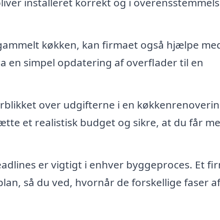
 bliver installeret korrekt og i overensstemmel
 gammelt køkken, kan firmaet også hjælpe me
ra en simpel opdatering af overflader til en
erblikket over udgifterne i en køkkenrenoverin
tte et realistisk budget og sikre, at du får me
adlines er vigtigt i enhver byggeproces. Et fi
an, så du ved, hvornår de forskellige faser a