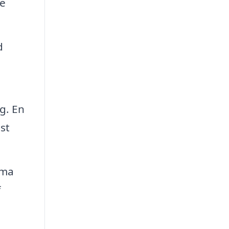
se
d
g. En
st
rma
f