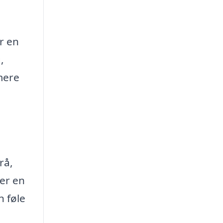
r en
,
mere
rå,
ler en
n føle