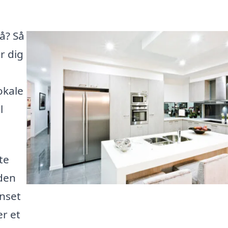
rå? Så
r dig
okale
l
te
 den
anset
r et