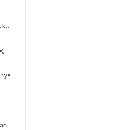
ukt,
og
 nye
kan