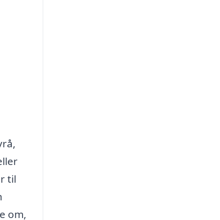
vrå,
ller
 til
n
se om,