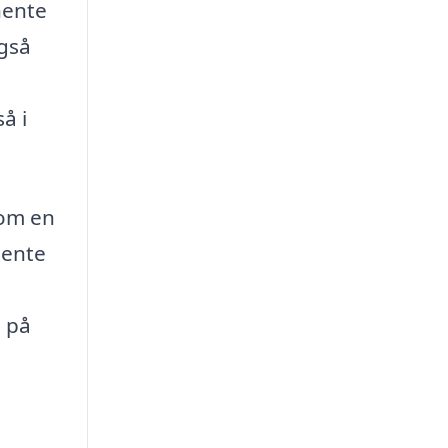
dhente
også
å i
som en
hente
d på