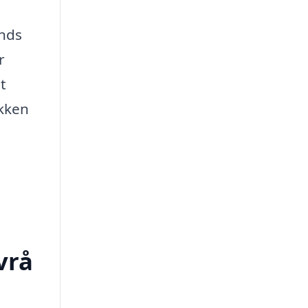
ends
r
t
økken
vrå