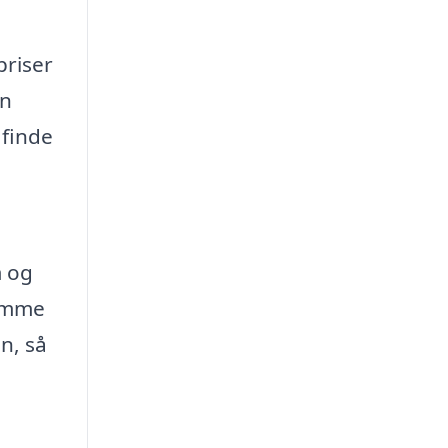
priser
en
 finde
m og
rømme
n, så