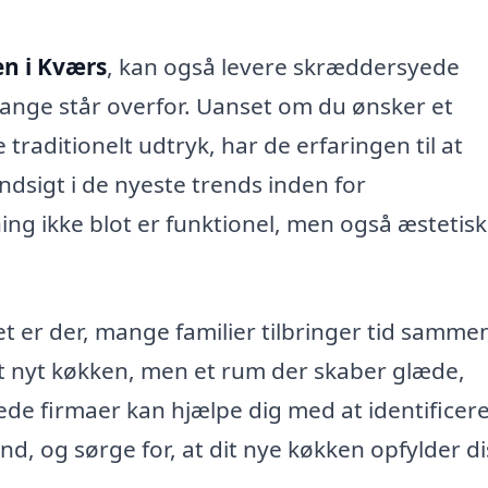
n i Kværs
, kan også levere skræddersyede
mange står overfor. Uanset om du ønsker et
traditionelt udtryk, har de erfaringen til at
indsigt i de nyeste trends inden for
ng ikke blot er funktionel, men også æstetisk
et er der, mange familier tilbringer tid samme
r et nyt køkken, men et rum der skaber glæde,
ede firmaer kan hjælpe dig med at identificere
and, og sørge for, at dit nye køkken opfylder d