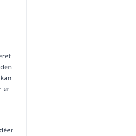
eret
 den
 kan
r er
idéer