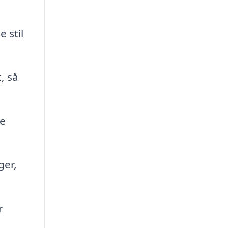
 stil
, så
ye
ger,
r