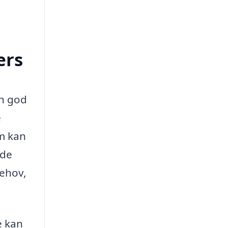
ærs
en god
e
om kan
lde
behov,
e kan