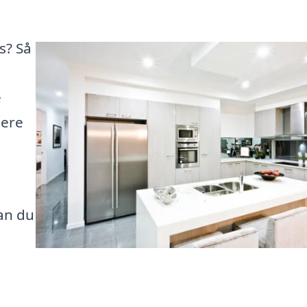
s? Så
e
sere
kan du