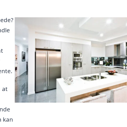
nede?
ndle
at
r
ente.
 at
inde
n kan