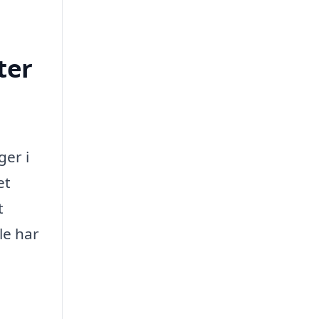
ter
ger i
et
t
le har