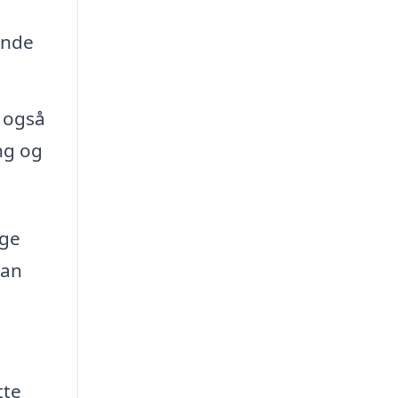
inde
n også
ing og
nge
kan
tte