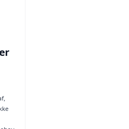
er
af,
ikke