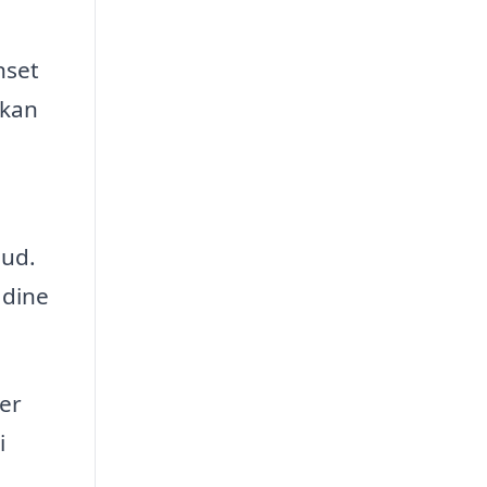
nset
 kan
bud.
 dine
 er
i