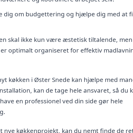
ve dig om budgettering og hjælpe dig med at f
en skal ikke kun være æstetisk tiltalende, me
en er optimalt organiseret for effektiv madlavn
for nyt køkken i Øster Snede kan hjælpe med ma
installation, kan de tage hele ansvaret, så du 
t have en professionel ved din side gør hele
g.
it nye køkkenprojekt, kan du nemt finde de re