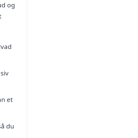
ud og
t
Hvad
siv
an et
så du