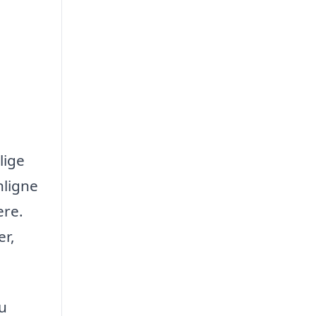
lige
nligne
ere.
er,
du