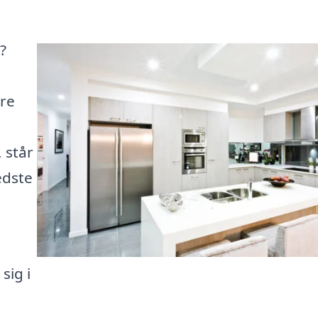
?
dre
 står
edste
sig i