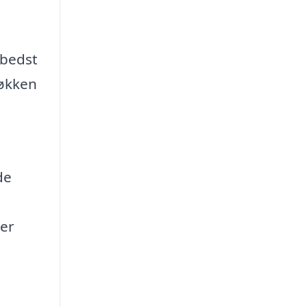
 bedst
køkken
de
der