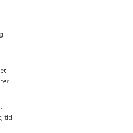
og
ret
erer
t
g tid