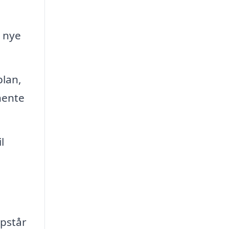
t nye
plan,
hente
l
opstår