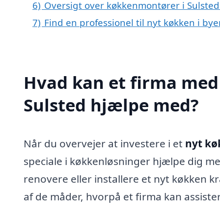
6)
Oversigt over køkkenmontører i Sulste
7)
Find en professionel til nyt køkken i by
Hvad kan et firma med 
Sulsted hjælpe med?
Når du overvejer at investere i et
nyt kø
speciale i køkkenløsninger hjælpe dig med
renovere eller installere et nyt køkken 
af de måder, hvorpå et firma kan assiste