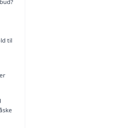
lbud?
d til
er
g
måske