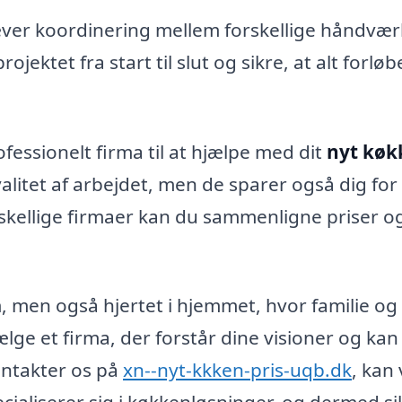
ver koordinering mellem forskellige håndvær
ojektet fra start til slut og sikre, at alt forløb
fessionelt firma til at hjælpe med dit
nyt køk
valitet af arbejdet, men de sparer også dig for 
rskellige firmaer kan du sammenligne priser o
m, men også hjertet i hjemmet, hvor familie og
ælge et firma, der forstår dine visioner og kan
ontakter os på
xn--nyt-kkken-pris-uqb.dk
, kan 