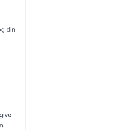
og din
give
n.