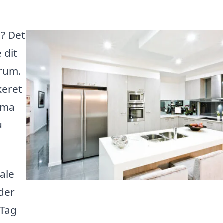
d? Det
 dit
 rum.
keret
irma
u
kale
der
 Tag