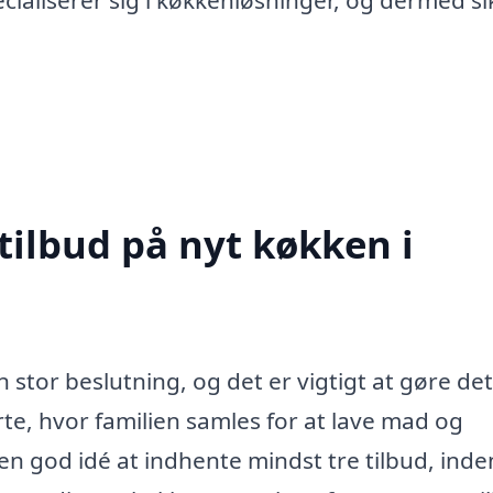
ialiserer sig i køkkenløsninger, og dermed si
tilbud på nyt køkken i
en stor beslutning, og det er vigtigt at gøre det
erte, hvor familien samles for at lave mad og
 en god idé at indhente mindst tre tilbud, ind