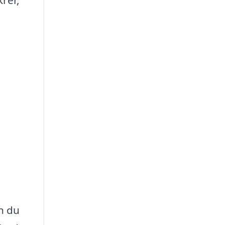
krer,
en du