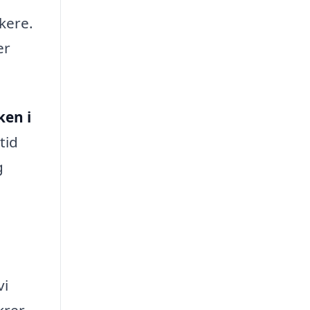
kere.
er
ken i
tid
g
vi