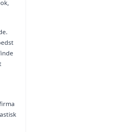
ook,
de.
bedst
finde
t
firma
astisk