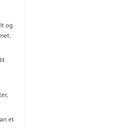
lt og
met.
it
er,
an et