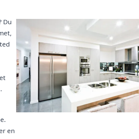
? Du
met,
sted
et
.
de.
er en