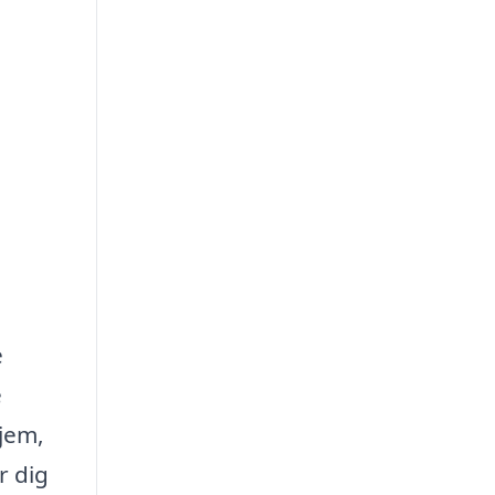
e
e
hjem,
r dig