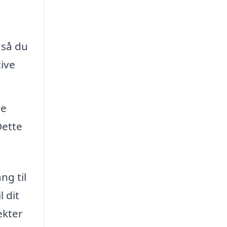
 så du
ive
be
Dette
ng til
l dit
ekter