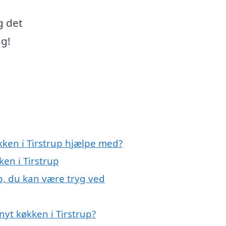
g det
ag!
kken i Tirstrup hjælpe med?
ken i Tirstrup
up, du kan være tryg ved
yt køkken i Tirstrup?