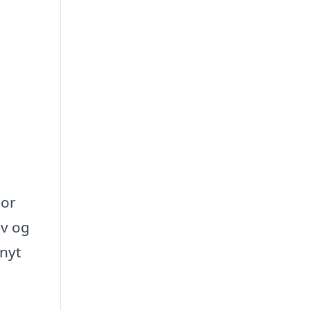
tor
ov og
 nyt