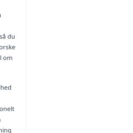
n
 så du
forske
ål om
ghed
onelt
n
vning