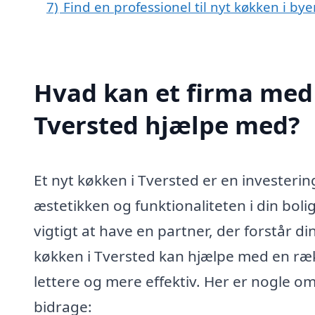
7)
Find en professionel til nyt køkken i by
Hvad kan et firma med 
Tversted hjælpe med?
Et nyt køkken i Tversted er en invester
æstetikken og funktionaliteten i din boli
vigtigt at have en partner, der forstår d
køkken i Tversted kan hjælpe med en ræk
lettere og mere effektiv. Her er nogle o
bidrage: