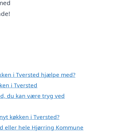
 med
åde!
økken i Tversted hjælpe med?
ken i Tversted
ed, du kan være tryg ved
nyt køkken i Tversted?
ed eller hele Hjørring Kommune