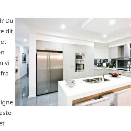
d? Du
e dit
tet
en
n vi
 fra
ligne
æste
et