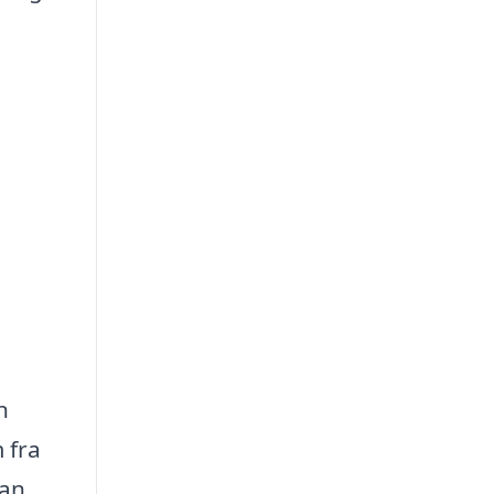
n
 fra
kan