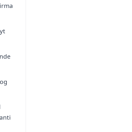
firma
yt
ende
 og
l
anti