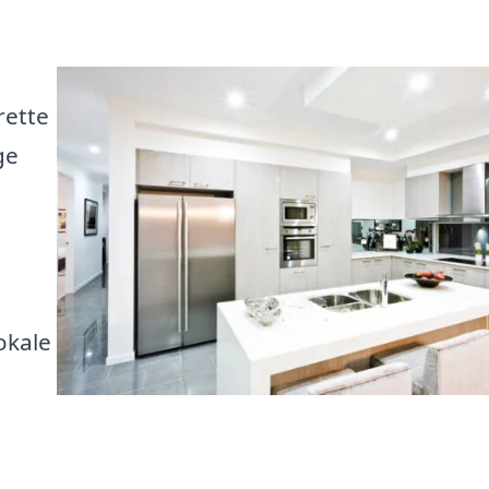
rette
ge
okale
n