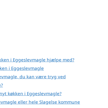
økken i Eggeslevmagle hjælpe med?
kken i Eggeslevmagle
levmagle, du kan være tryg ved
e?
 nyt køkken i Eggeslevmagle?
evmagle eller hele Slagelse kommune