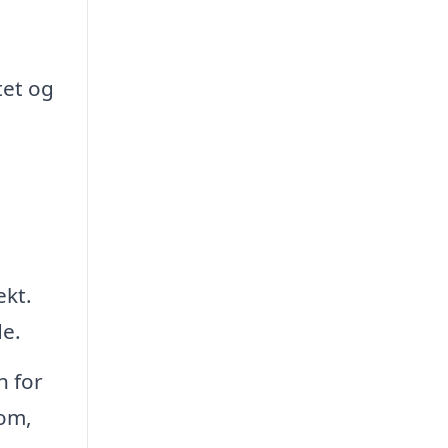
tet og
ekt.
de.
n for
 om,