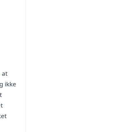
 at
g ikke
t
et
ket