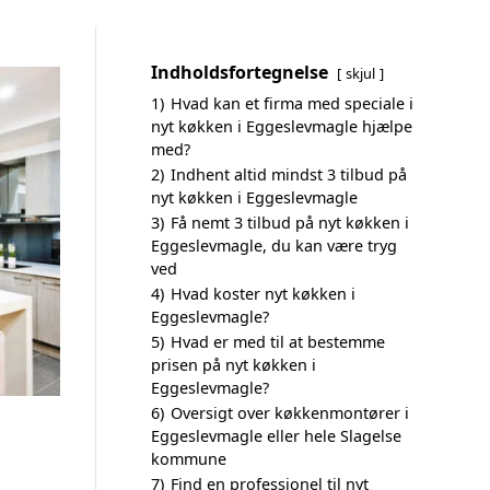
Indholdsfortegnelse
skjul
1)
Hvad kan et firma med speciale i
nyt køkken i Eggeslevmagle hjælpe
med?
2)
Indhent altid mindst 3 tilbud på
nyt køkken i Eggeslevmagle
3)
Få nemt 3 tilbud på nyt køkken i
Eggeslevmagle, du kan være tryg
ved
4)
Hvad koster nyt køkken i
Eggeslevmagle?
5)
Hvad er med til at bestemme
prisen på nyt køkken i
Eggeslevmagle?
6)
Oversigt over køkkenmontører i
Eggeslevmagle eller hele Slagelse
kommune
7)
Find en professionel til nyt