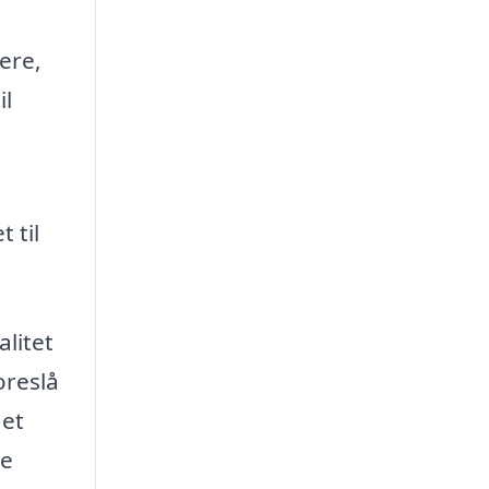
ere,
il
 til
litet
oreslå
 et
pe