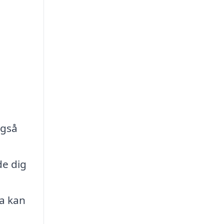
også
de dig
g
ma kan