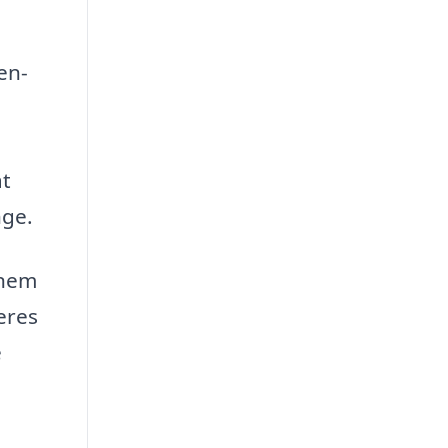
en-
at
nge.
nnem
eres
e