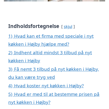
Indholdsfortegnelse
skjul
1)
Hvad kan et firma med speciale i nyt
køkken i Højby hjælpe med?
2)
Indhent altid mindst 3 tilbud på nyt
køkken i Højby
3)
Få nemt 3 tilbud på nyt køkken i Højby,
du kan være tryg ved
4)
Hvad koster nyt køkken i Højby?
5)
Hvad er med til at bestemme prisen på
nyt køkken i Højby?