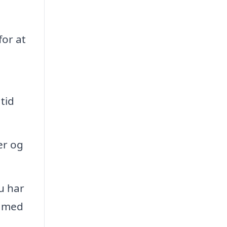
for at
 tid
ler og
u har
s med