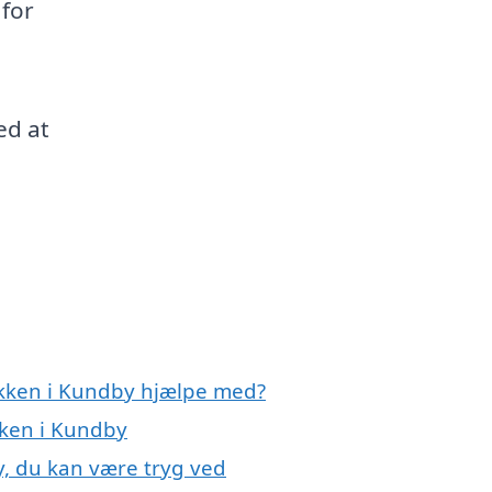
for
ed at
økken i Kundby hjælpe med?
kken i Kundby
y, du kan være tryg ved