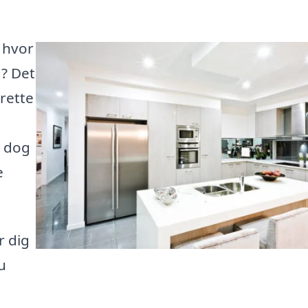
 hvor
d? Det
 rette
t dog
e
r dig
u