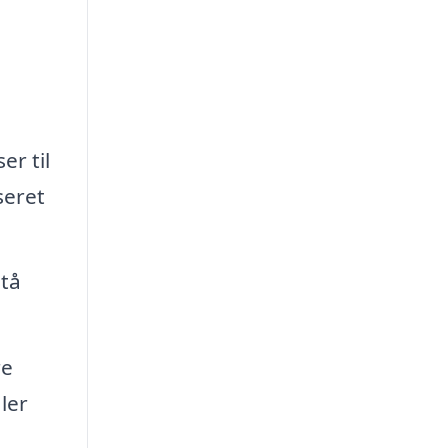
er til
seret
stå
re
ler