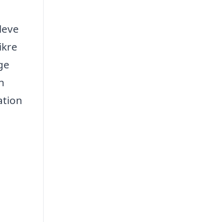
pleve
ikre
ge
n
ation