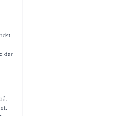
indst
ad der
på.
et.