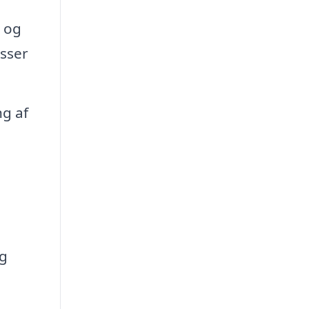
r og
asser
ng af
og