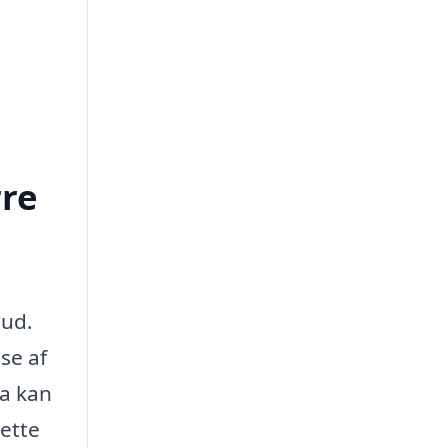
rre
bud.
se af
ma kan
rette