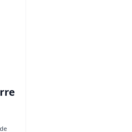
rre
jde