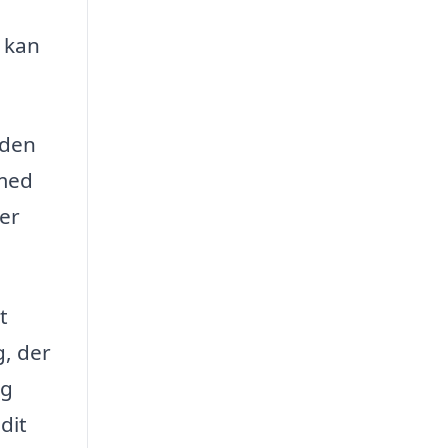
t kan
 den
 med
ver
t
g, der
og
dit