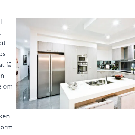
i
,
it
os
t få
an
e om
kken
form