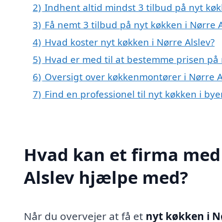
2)
Indhent altid mindst 3 tilbud på nyt køk
3)
Få nemt 3 tilbud på nyt køkken i Nørre 
4)
Hvad koster nyt køkken i Nørre Alslev?
5)
Hvad er med til at bestemme prisen på n
6)
Oversigt over køkkenmontører i Nørre 
7)
Find en professionel til nyt køkken i by
Hvad kan et firma med 
Alslev hjælpe med?
Når du overvejer at få et
nyt køkken i N