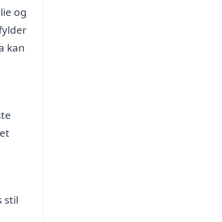
lie og
fylder
a kan
ste
 et
stil