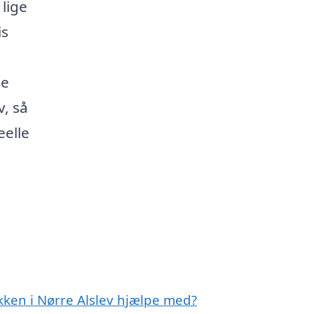
lige
is
de
v, så
eelle
kken i Nørre Alslev hjælpe med?