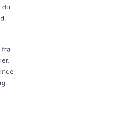
m du
d,
 fra
der,
finde
ag