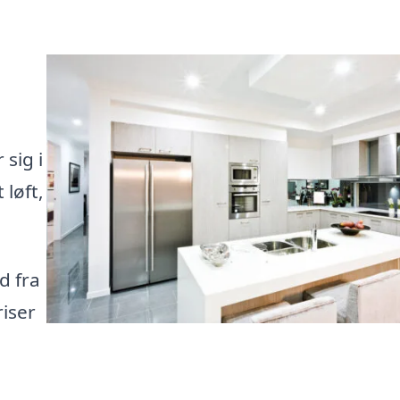
 sig i
 løft,
d fra
iser
.