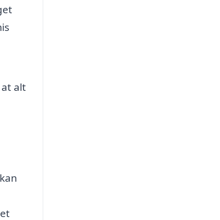
get
is
at alt
 kan
det