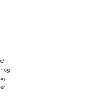
så
er og
ig i
 er