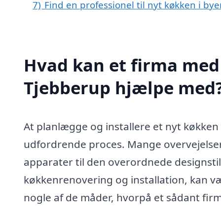
7)
Find en professionel til nyt køkken i b
Hvad kan et firma med 
Tjebberup hjælpe med
At planlægge og installere et nyt køkk
udfordrende proces. Mange overvejelser s
apparater til den overordnede designstil. 
køkkenrenovering og installation, kan væ
nogle af de måder, hvorpå et sådant firm