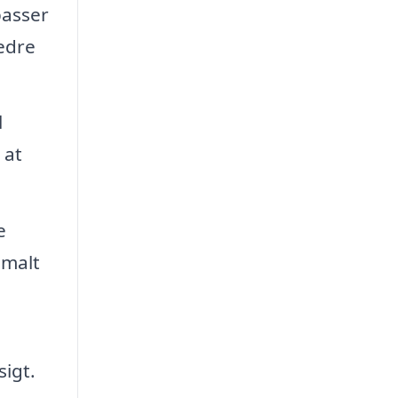
passer
bedre
l
 at
e
imalt
sigt.