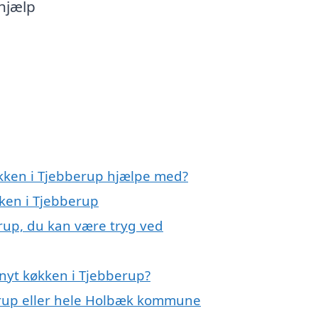
 hjælp
økken i Tjebberup hjælpe med?
kken i Tjebberup
erup, du kan være tryg ved
nyt køkken i Tjebberup?
erup eller hele Holbæk kommune