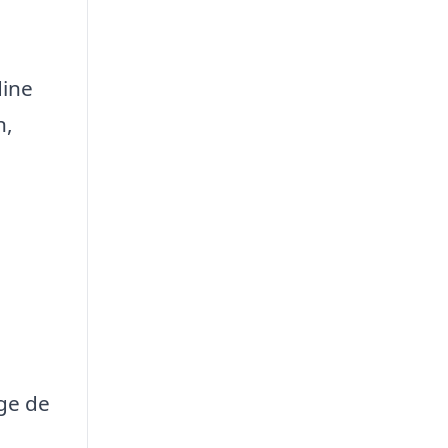
dine
n,
lge de