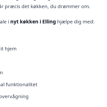
 får præcis det køkken, du drømmer om.
ale i
nyt køkken i Elling
hjælpe dig med:
it hjem
on
l funktionalitet
overvågning