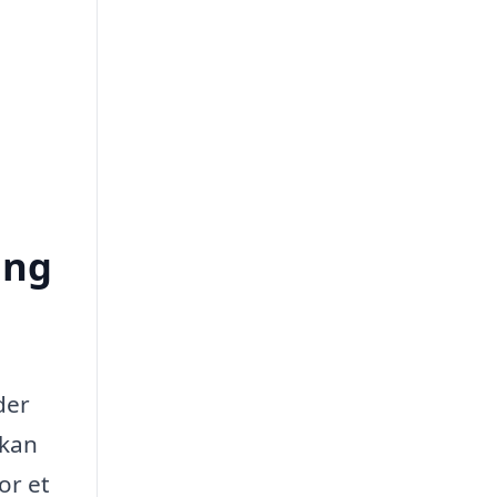
ing
der
 kan
or et