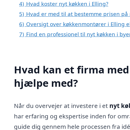
4)
Hvad koster nyt køkken i Elling?
5)
Hvad er med til at bestemme prisen på n
6)
Oversigt over køkkenmontører i Elling 
7)
Find en professionel til nyt køkken i bye
Hvad kan et firma med s
hjælpe med?
Når du overvejer at investere i et
nyt køk
har erfaring og ekspertise inden for om
guide dig gennem hele processen fra idé t