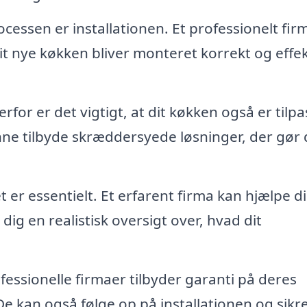
ocessen er installationen. Et professionelt fir
it nye køkken bliver monteret korrekt og effek
rfor er det vigtigt, at dit køkken også er tilpa
unne tilbyde skræddersyede løsninger, der gør 
 er essentielt. Et erfarent firma kan hjælpe d
ig en realistisk oversigt over, hvad dit
fessionelle firmaer tilbyder garanti på deres
 De kan også følge op på installationen og sikre