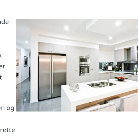
nde
m
er
t
en og
rette