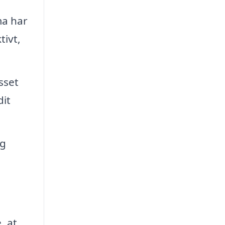
ma har
tivt,
sset
dit
ig
, at