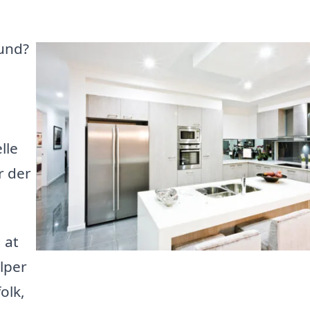
lund?
lle
r der
 at
ælper
olk,