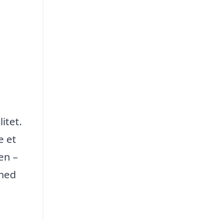
,
itet.
e et
en –
 med