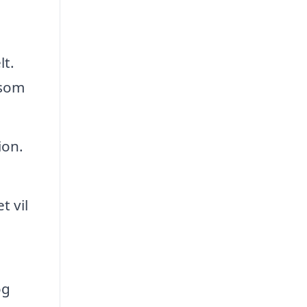
lt.
 som
ion.
t vil
og