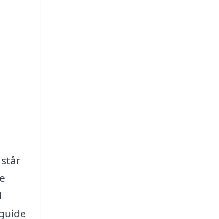
 står
ge
l
 guide