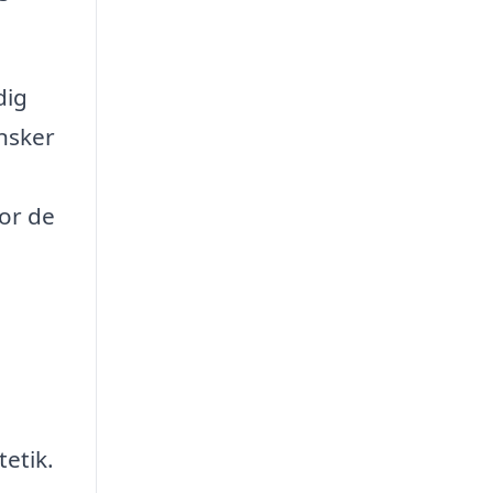
dig
nsker
vor de
tetik.