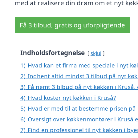
med at realisere din drøm om et nyt køk
Få 3 tilbud, gratis og uforpligtende
Indholdsfortegnelse
skjul
1)
Hvad kan et firma med speciale i nyt k
2)
Indhent altid mindst 3 tilbud på nyt køk
3)
Få nemt 3 tilbud på nyt køkken i Kruså,
4)
Hvad koster nyt køkken i Kruså?
5)
Hvad er med til at bestemme prisen på 
6)
Oversigt over køkkenmontører i Kruså
7)
Find en professionel til nyt køkken i by