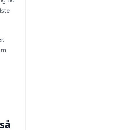
ig tid
dste
r.
som
uså