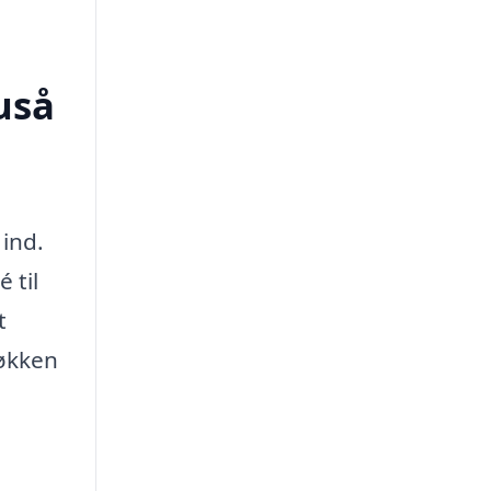
uså
 ind.
 til
t
køkken