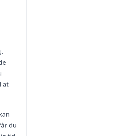
g.
ede
u
 at
 kan
får du