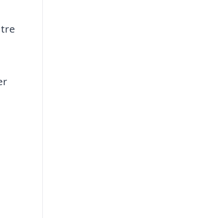
 tre
er