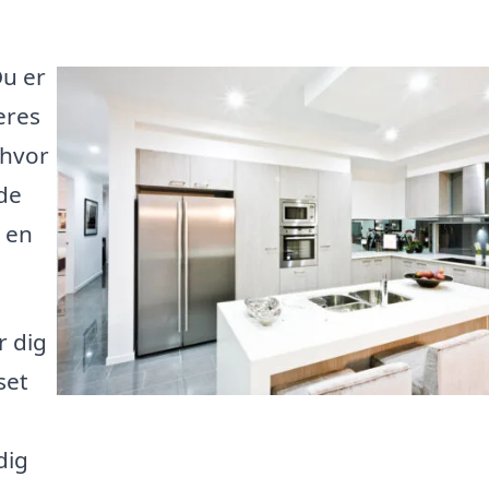
u er
eres
 hvor
de
 en
r dig
set
dig