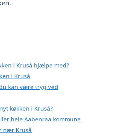
ken.
økken i Kruså hjælpe med?
ken i Kruså
 du kan være tryg ved
nyt køkken i Kruså?
 eller hele Aabenraa kommune
er nær Kruså