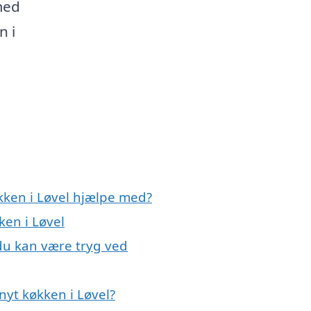
med
n i
kken i Løvel hjælpe med?
ken i Løvel
 du kan være tryg ved
nyt køkken i Løvel?