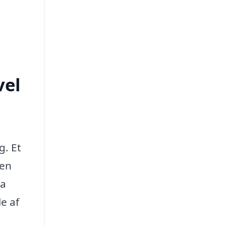
vel
g. Et
 en
ma
e af