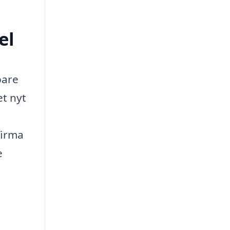
el
pare
et nyt
firma
e