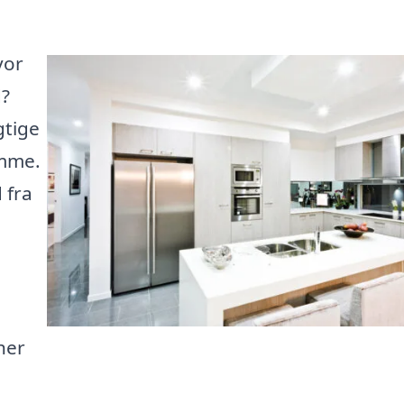
vor
d?
gtige
ømme.
 fra
 her