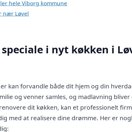
eller hele Viborg kommune
er nær Løvel
speciale i nyt køkken i Lø
 der kan forvandle både dit hjem og din hverda
amilie og venner samles, og madlavning bliver
t renovere dit køkken, kan et professionelt fir
 dig med at realisere dine drømme. Her er nogl
dig: