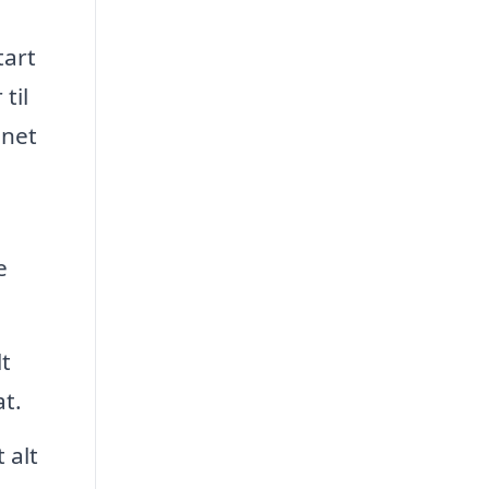
tart
til
gnet
e
t
at.
 alt