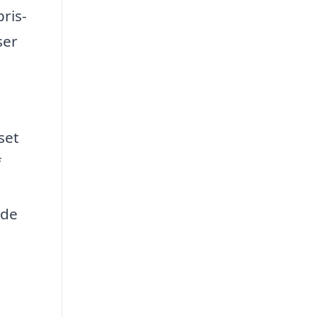
ris-
ser
set
f
ide