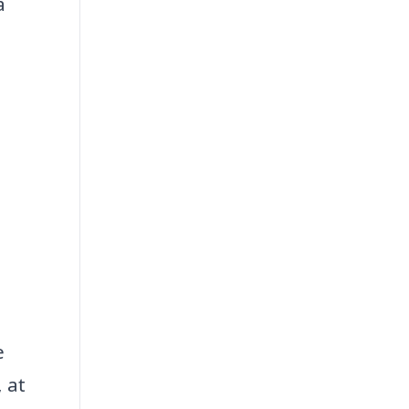
a
e
 at