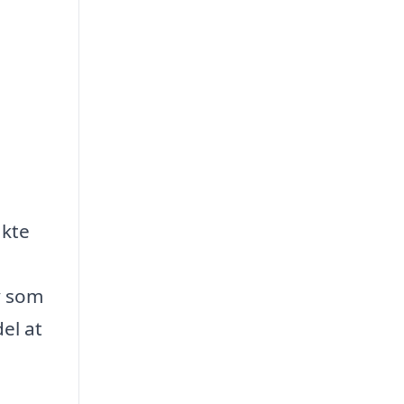
akte
y som
el at