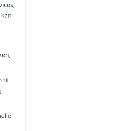
vices,
 kan
ken,
 til
g
elle