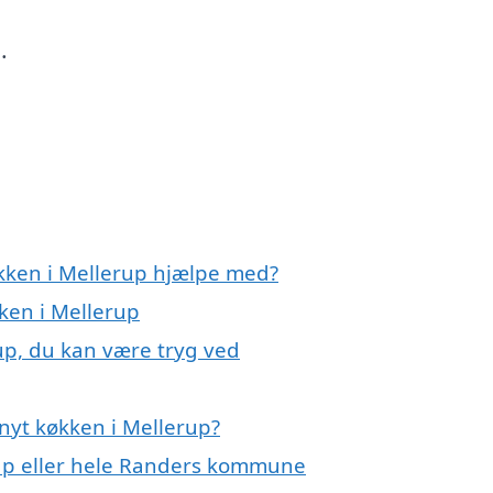
.
økken i Mellerup hjælpe med?
kken i Mellerup
up, du kan være tryg ved
nyt køkken i Mellerup?
up eller hele Randers kommune