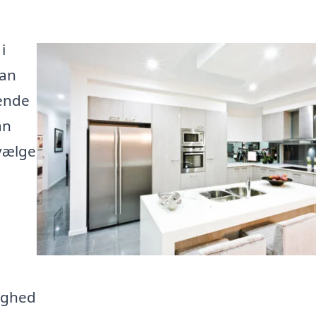
i
kan
ende
an
 vælge
lighed