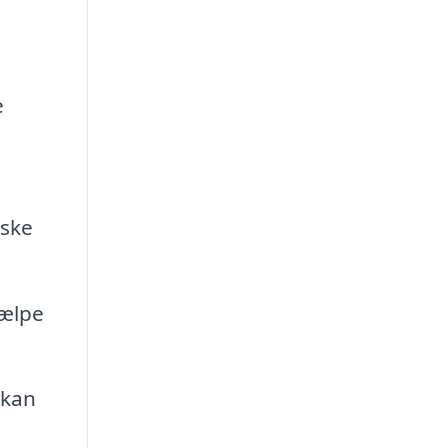
e
iske
jælpe
 kan