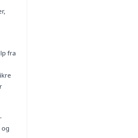
r,
lp fra
ikre
r
-
d og