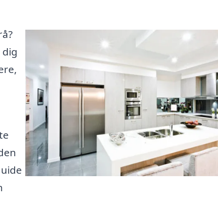
rå?
 dig
ere,
te
 den
guide
n