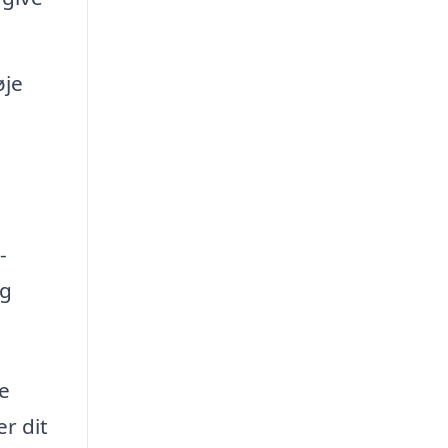
øje
-
og
ye
r dit