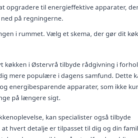
t opgradere til energieffektive apparater, de
 ned på regningerne.
ngen i rummet. Vælg et skema, der gør dit kø
 køkken i Østervrå tilbyde rådgivning i forhold
adig mere populære i dagens samfund. Dette 
r og energibesparende apparater, som ikke kun 
nge på længere sigt.
kkenoplevelse, kan specialister også tilbyde
 hvert detalje er tilpasset til dig og din famil