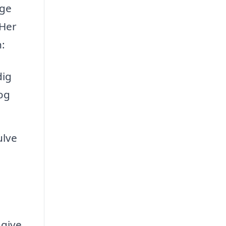
age
 Her
:
dig
og
ulve
 give