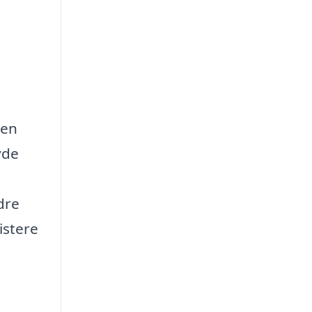
 en
yde
dre
istere