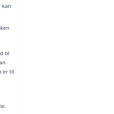
r kan
kken
 til
kan
er til
ie.