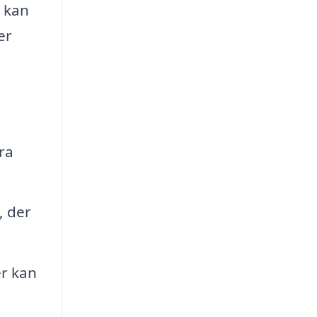
å kan
er
ra
, der
er kan