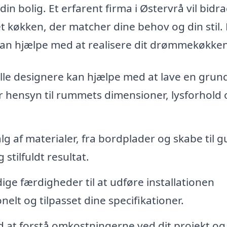
in bolig. Et erfarent firma i Østervrå vil bidr
et køkken, der matcher dine behov og din stil.
kan hjælpe med at realisere dit drømmekøkken
lle designere kan hjælpe med at lave en grun
er hensyn til rummets dimensioner, lysforhold 
g af materialer, fra bordplader og skabe til g
stilfuldt resultat.
ge færdigheder til at udføre installationen
ionelt og tilpasset dine specifikationer.
 at forstå omkostningerne ved dit projekt og