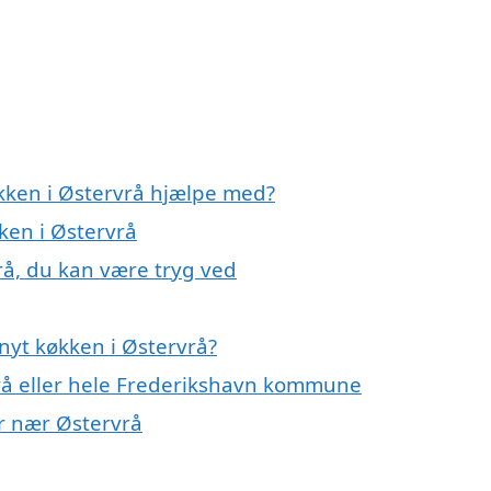
økken i Østervrå hjælpe med?
ken i Østervrå
rå, du kan være tryg ved
nyt køkken i Østervrå?
rå eller hele Frederikshavn kommune
er nær Østervrå