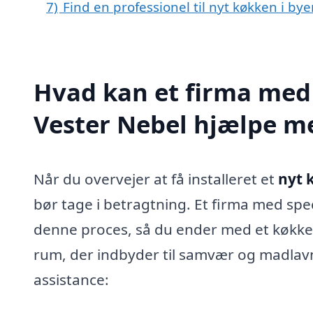
7)
Find en professionel til nyt køkken i by
Hvad kan et firma med 
Vester Nebel hjælpe m
Når du overvejer at få installeret et
nyt 
bør tage i betragtning. Et firma med sp
denne proces, så du ender med et køkken
rum, der indbyder til samvær og madlavn
assistance: