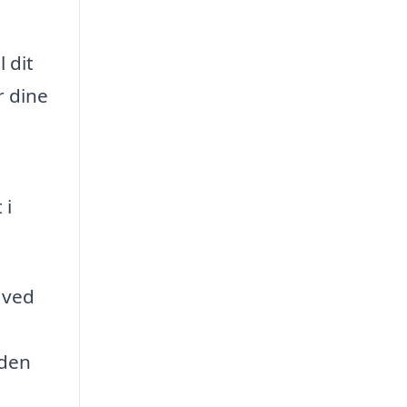
 dit
r dine
 i
 ved
 den