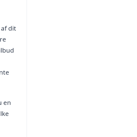
af dit
re
ilbud
ente
u en
lke