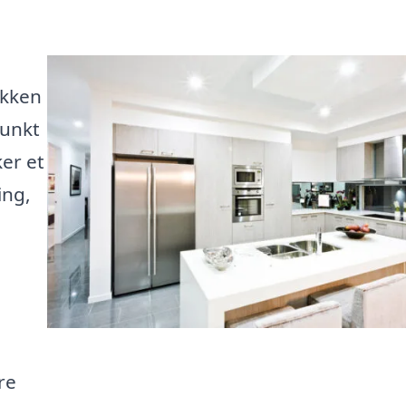
økken
punkt
er et
ing,
re