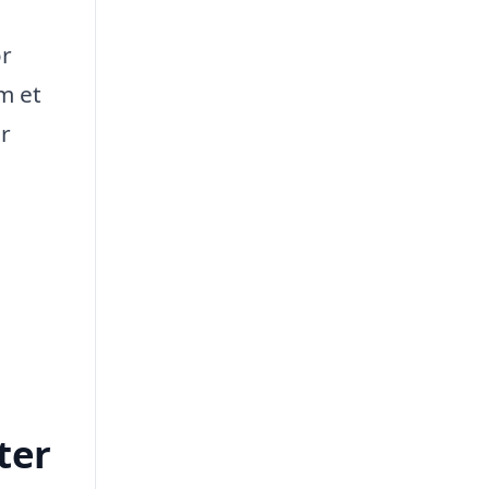
or
m et
er
ter