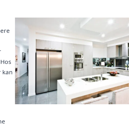
jere
r
 Hos
r kan
ne