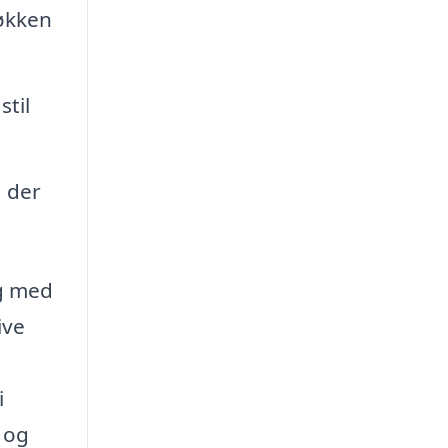
økken
til
 der
og med
ive
i
 og