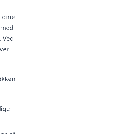
r dine
g med
. Ved
iver
køkken
lige