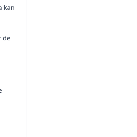
a kan
r de
e