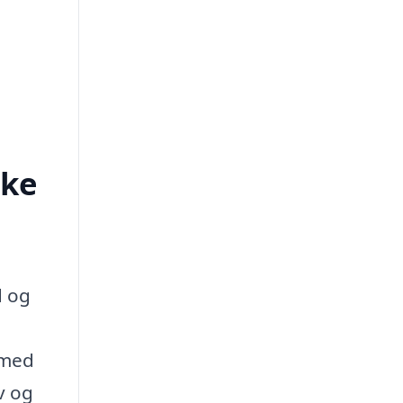
rke
d og
 med
v og