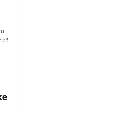
du
r på
ke