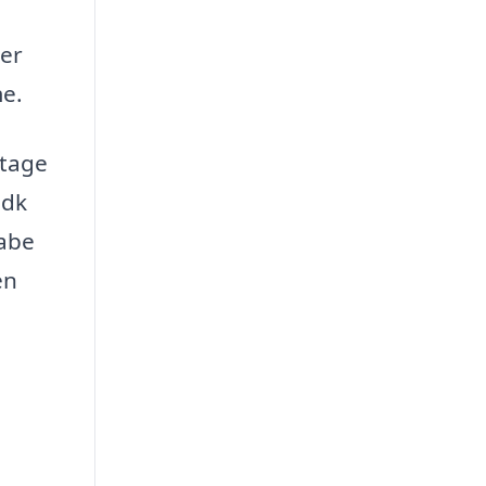
ler
me.
 tage
.dk
kabe
en