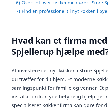
6)
Oversigt over køkkenmontører i Store S
7)
Find en professionel til nyt køkken i by
Hvad kan et firma med 
Spjellerup hjælpe med
At investere i et nyt køkken i Store Spje
du træffer for dit hjem. Et moderne køkk
samlingspunkt for familie og venner. Et
installation kan yde betydelig hjælp genn
specialiseret køkkenfirma kan gøre for d