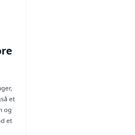
ore
nger,
gså et
n og
ad et