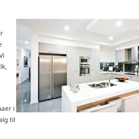
er
e
Vi
lk,
maer i
lg til