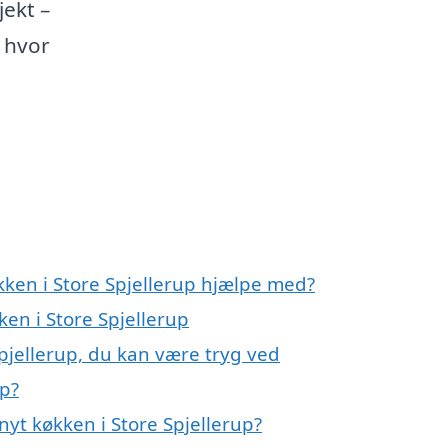
jekt –
, hvor
kken i Store Spjellerup hjælpe med?
ken i Store Spjellerup
Spjellerup, du kan være tryg ved
up?
yt køkken i Store Spjellerup?