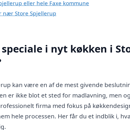
pjellerup eller hele Faxe kommune
er nær Store Spjellerup
speciale i nyt køkken i St
?
llerup kan være en af de mest givende beslutni
en er ikke blot et sted for madlavning, men o
 professionelt firma med fokus på køkkendesig
em hele processen. Her får du et indblik i, hv
ig.