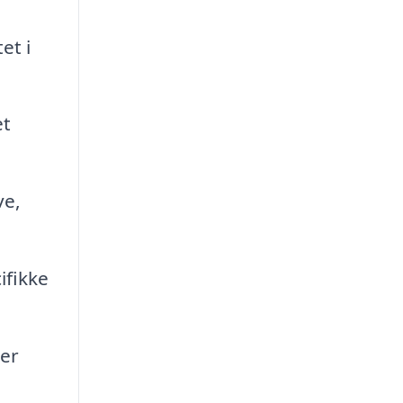
et i
et
ve,
ifikke
ker