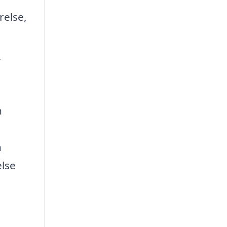
relse,
r
n
n
else