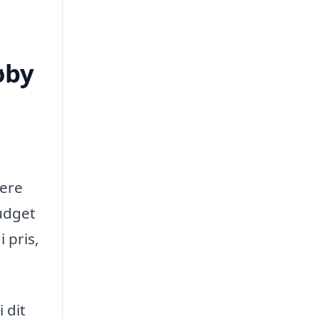
øby
dere
budget
 pris,
 dit