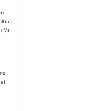
en
tilbud
u får
re
 at