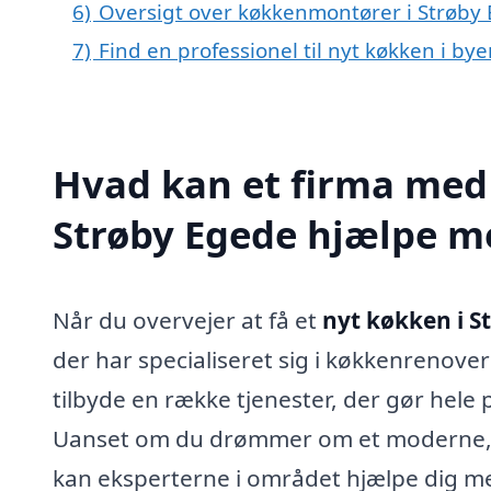
6)
Oversigt over køkkenmontører i Strøby
7)
Find en professionel til nyt køkken i by
Hvad kan et firma med 
Strøby Egede hjælpe m
Når du overvejer at få et
nyt køkken i S
der har specialiseret sig i køkkenrenover
tilbyde en række tjenester, der gør hel
Uanset om du drømmer om et moderne, sti
kan eksperterne i området hjælpe dig med