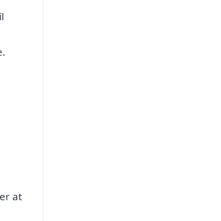
l
e.
er at