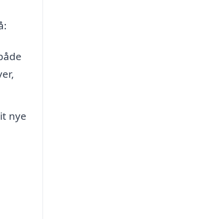
å:
 både
er,
it nye