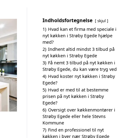
Indholdsfortegnelse
skjul
1)
Hvad kan et firma med speciale i
nyt køkken i Strøby Egede hjælpe
med?
2)
Indhent altid mindst 3 tilbud på
nyt køkken i Strøby Egede
3)
Få nemt 3 tilbud på nyt køkken i
Strøby Egede, du kan være tryg ved
4)
Hvad koster nyt køkken i Strøby
Egede?
5)
Hvad er med til at bestemme
prisen på nyt køkken i Strøby
Egede?
6)
Oversigt over køkkenmontører i
Strøby Egede eller hele Stevns
Kommune
7)
Find en professionel til nyt
køkken i byer nær Strøby Egede