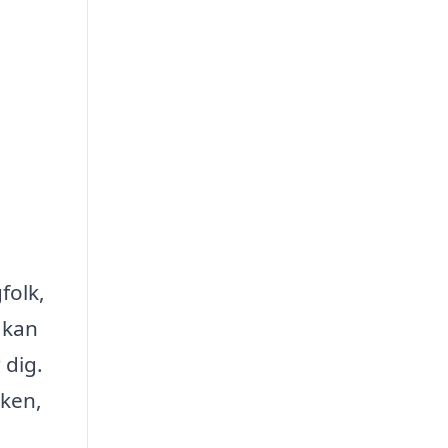
folk,
 kan
 dig.
kken,