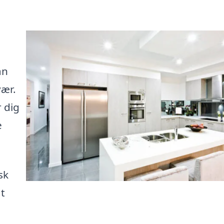
an
ær.
 dig
e
sk
at