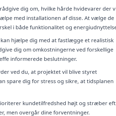
ådgive dig om, hvilke hårde hvidevarer der vi
jælpe med installationen af disse. At vælge de
rskel i både funktionalitet og energiudnyttels
 kan hjælpe dig med at fastlægge et realistisk
ådgive dig om omkostningerne ved forskellige
ræffe informerede beslutninger.
r ved du, at projektet vil blive styret
 kan spare dig for stress og sikre, at tidsplanen
oriterer kundetilfredshed højt og stræber eft
lder, men overgår dine forventninger.