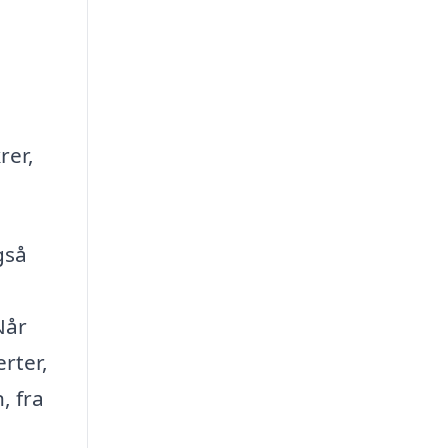
rer,
gså
Når
rter,
, fra