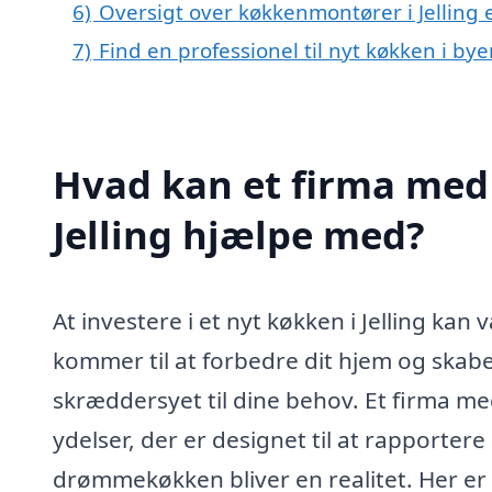
6)
Oversigt over køkkenmontører i Jelling 
7)
Find en professionel til nyt køkken i bye
Hvad kan et firma med 
Jelling hjælpe med?
At investere i et nyt køkken i Jelling ka
kommer til at forbedre dit hjem og skabe
skræddersyet til dine behov. Et firma med 
ydelser, der er designet til at rapportere 
drømmekøkken bliver en realitet. Her er 