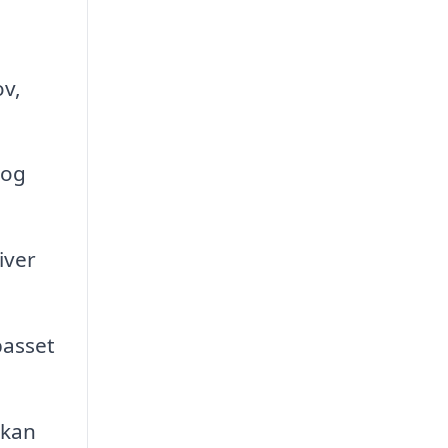
ov,
 og
iver
passet
 kan