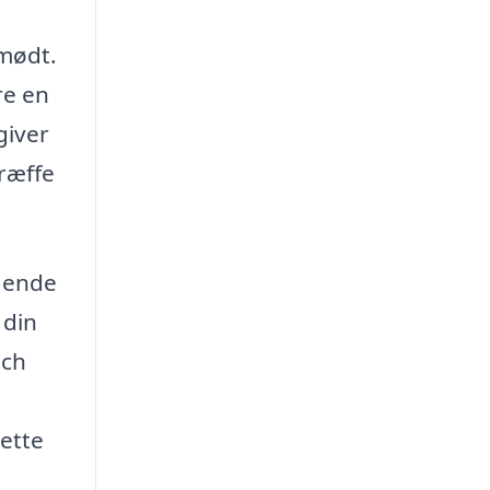
 mødt.
re en
giver
træffe
dende
 din
tch
ette