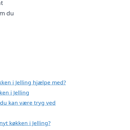
at
som du
kken i Jelling hjælpe med?
en i Jelling
, du kan være tryg ved
yt køkken i Jelling?