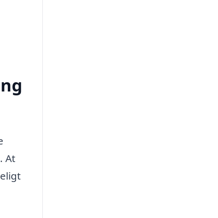
ing
e
. At
eligt