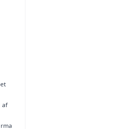
det
 af
firma