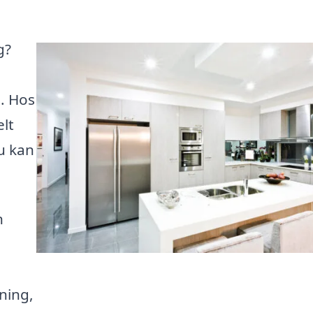
g?
. Hos
elt
du kan
n
ning,