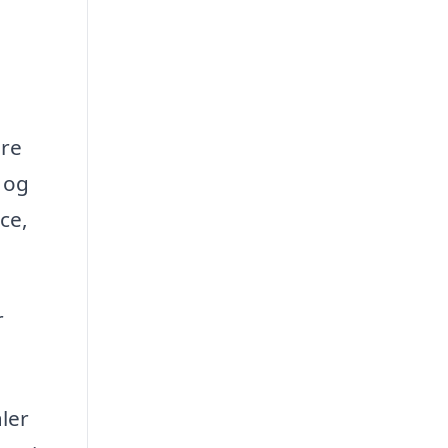
ere
 og
ce,
r
ler