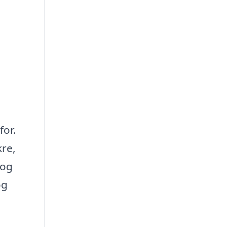
for.
kre,
 og
og