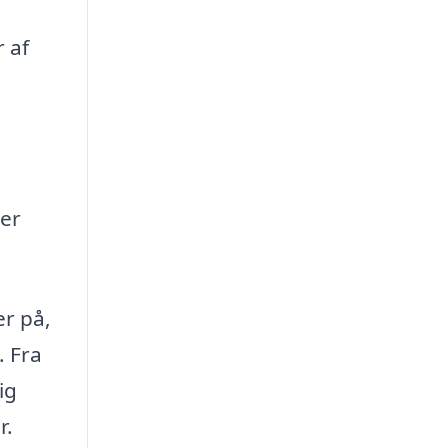
 af
der
er på,
. Fra
ig
r.