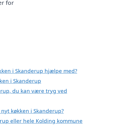
er for
økken i Skanderup hjælpe med?
kken i Skanderup
erup, du kan være tryg ved
 nyt køkken i Skanderup?
rup eller hele Kolding kommune