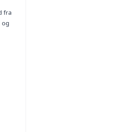
d fra
d og