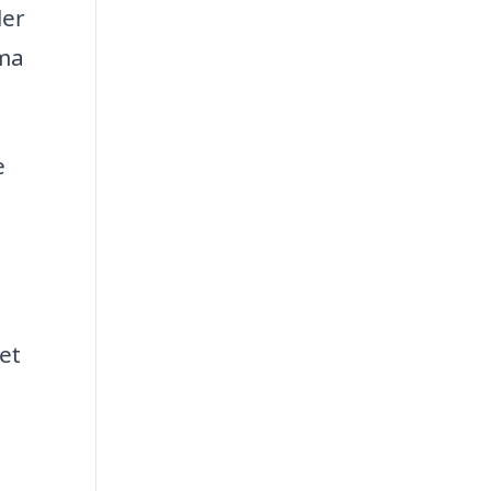
ler
rma
e
et