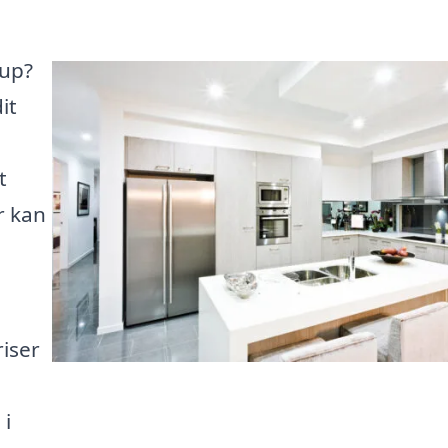
rup?
it
t
r kan
iser
 i