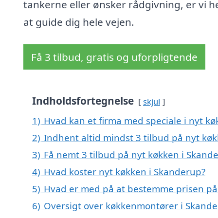
tankerne eller ønsker rådgivning, er vi h
at guide dig hele vejen.
Få 3 tilbud, gratis og uforpligtende
Indholdsfortegnelse
skjul
1)
Hvad kan et firma med speciale i nyt k
2)
Indhent altid mindst 3 tilbud på nyt kø
3)
Få nemt 3 tilbud på nyt køkken i Skand
4)
Hvad koster nyt køkken i Skanderup?
5)
Hvad er med på at bestemme prisen på
6)
Oversigt over køkkenmontører i Skande