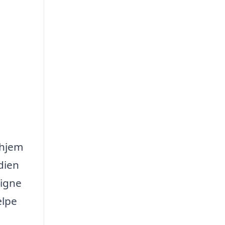
 hjem
dien
signe
ælpe