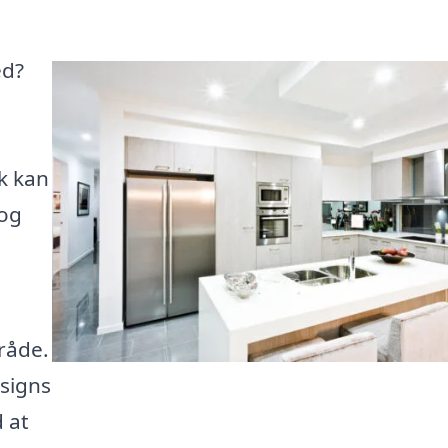
ed?
k kan
 og
mråde.
signs
d at