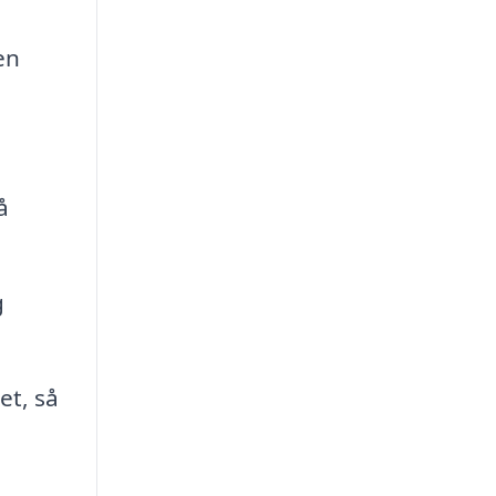
en
å
g
et, så