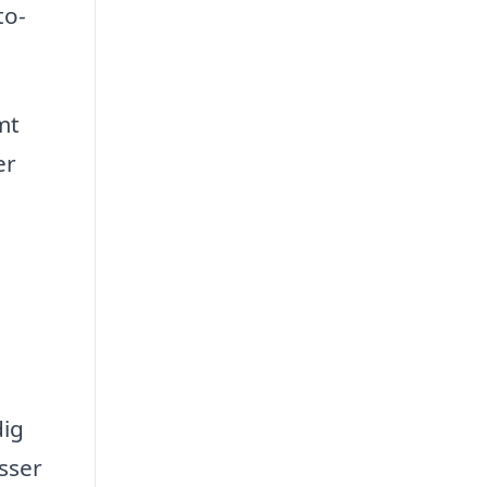
to-
mt
er
dig
sser