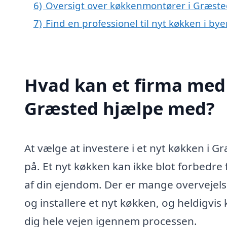
6)
Oversigt over køkkenmontører i Græste
7)
Find en professionel til nyt køkken i b
Hvad kan et firma med 
Græsted hjælpe med?
At vælge at investere i et nyt køkken i 
på. Et nyt køkken kan ikke blot forbedre
af din ejendom. Der er mange overvejelser
og installere et nyt køkken, og heldigvis 
dig hele vejen igennem processen.