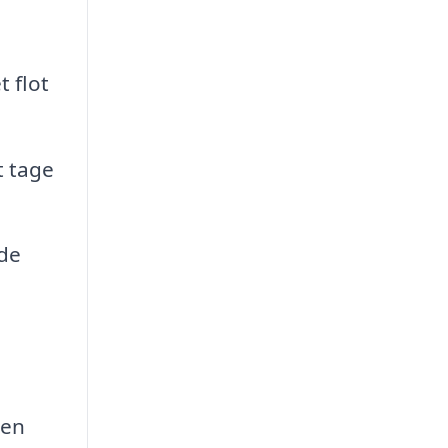
t flot
t tage
åde
 en