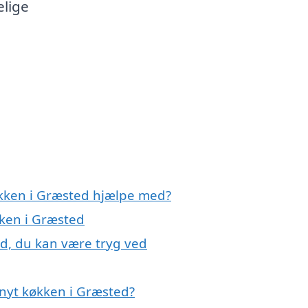
elige
n
økken i Græsted hjælpe med?
kken i Græsted
ed, du kan være tryg ved
nyt køkken i Græsted?