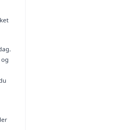
lket
dag.
t og
 du
der