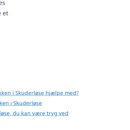
es
e et
økken i Skuderløse hjælpe med?
kken i Skuderløse
løse, du kan være tryg ved