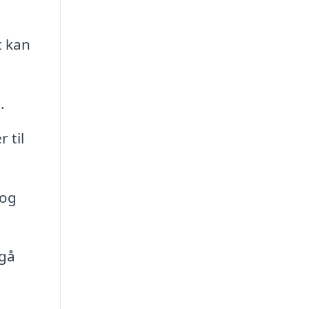
t kan
.
 til
 og
dgå