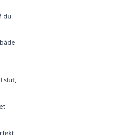
å du
 både
 slut,
et
rfekt