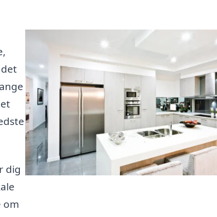
e,
 det
mange
det
bedste
r dig
ale
e om