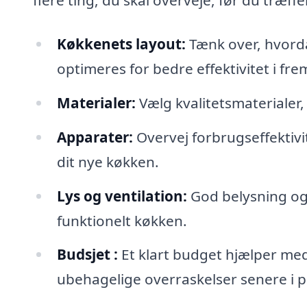
flere ting, du skal overveje, før du træffe
Køkkenets layout:
Tænk over, hvorda
optimeres for bedre effektivitet i fre
Materialer:
Vælg kvalitetsmaterialer,
Apparater:
Overvej forbrugseffektivit
dit nye køkken.
Lys og ventilation:
God belysning og 
funktionelt køkken.
Budsjet :
Et klart budget hjælper med
ubehagelige overraskelser senere i 