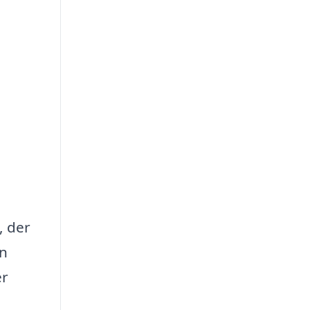
, der
an
er