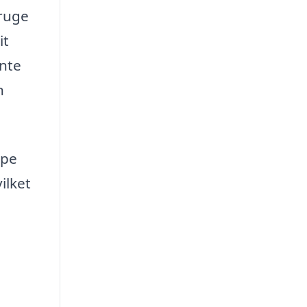
bruge
it
ente
n
lpe
ilket