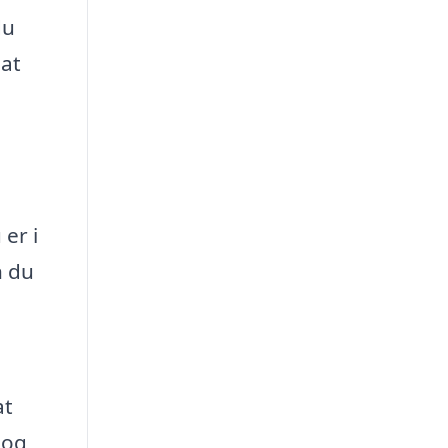
du
 at
er i
n du
at
 og