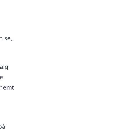
n se,
valg
te
 nemt
på