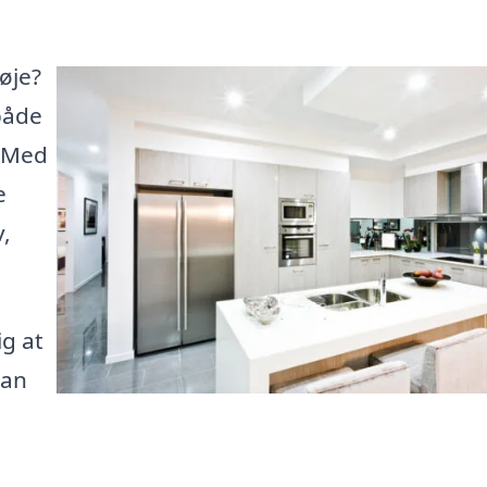
øje?
både
 Med
e
,
ig at
kan