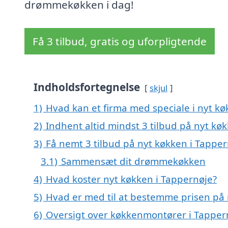
drømmekøkken i dag!
Få 3 tilbud, gratis og uforpligtende
Indholdsfortegnelse
skjul
1)
Hvad kan et firma med speciale i nyt k
2)
Indhent altid mindst 3 tilbud på nyt kø
3)
Få nemt 3 tilbud på nyt køkken i Tappe
3.1)
Sammensæt dit drømmekøkken
4)
Hvad koster nyt køkken i Tappernøje?
5)
Hvad er med til at bestemme prisen på 
6)
Oversigt over køkkenmontører i Tappe