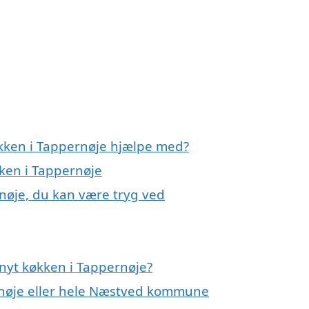
økken i Tappernøje hjælpe med?
kken i Tappernøje
rnøje, du kan være tryg ved
nyt køkken i Tappernøje?
rnøje eller hele Næstved kommune