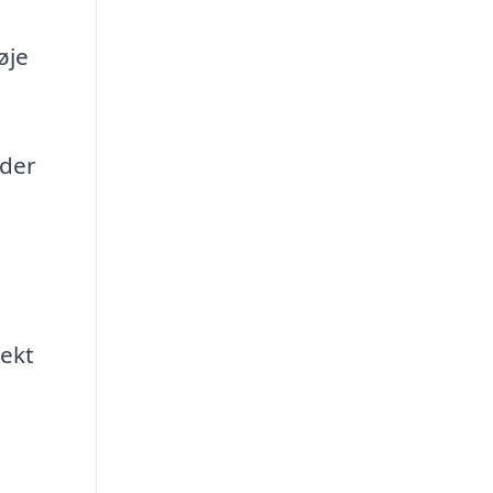
øje
 der
rekt