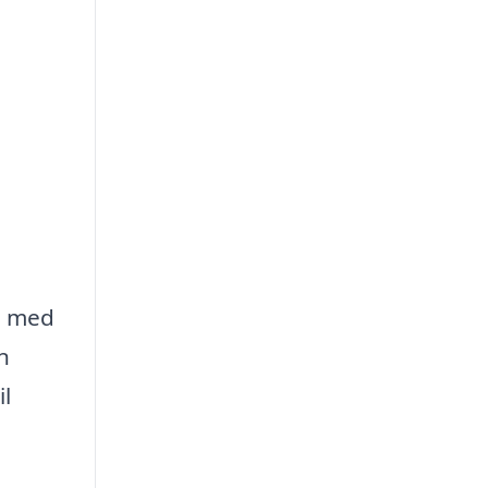
ma med
n
l