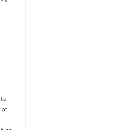
nte
 at
e
få en