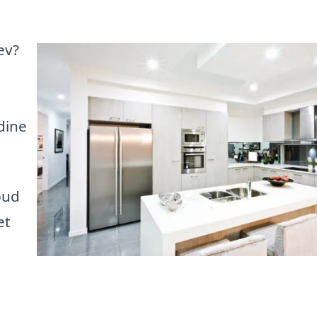
ev?
dine
bud
et