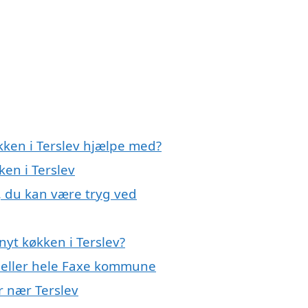
kken i Terslev hjælpe med?
ken i Terslev
v, du kan være tryg ved
yt køkken i Terslev?
v eller hele Faxe kommune
er nær Terslev