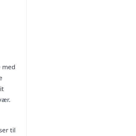
pe med
e
it
vær.
er til