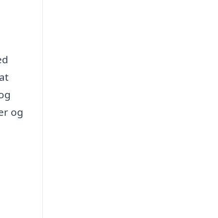
ed
at
 og
er og