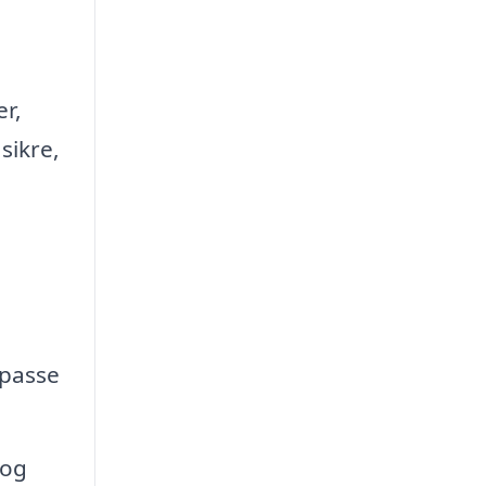
er,
sikre,
lpasse
 og