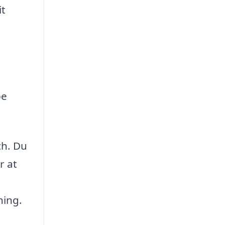
it
pe
ch. Du
r at
e
ning.