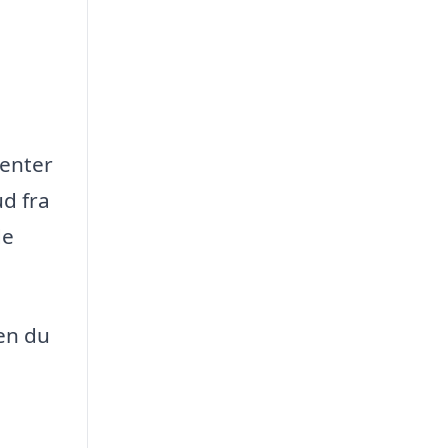
menter
ud fra
de
men du