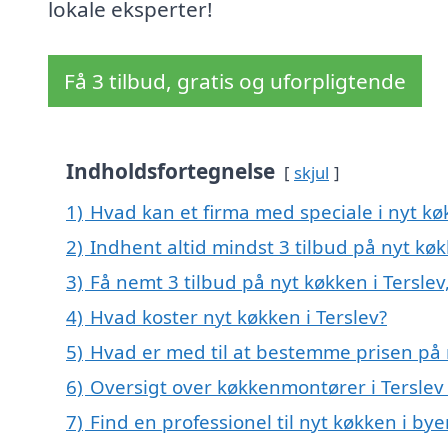
lokale eksperter!
Få 3 tilbud, gratis og uforpligtende
Indholdsfortegnelse
skjul
1)
Hvad kan et firma med speciale i nyt kø
2)
Indhent altid mindst 3 tilbud på nyt køk
3)
Få nemt 3 tilbud på nyt køkken i Tersle
4)
Hvad koster nyt køkken i Terslev?
5)
Hvad er med til at bestemme prisen på n
6)
Oversigt over køkkenmontører i Tersle
7)
Find en professionel til nyt køkken i by